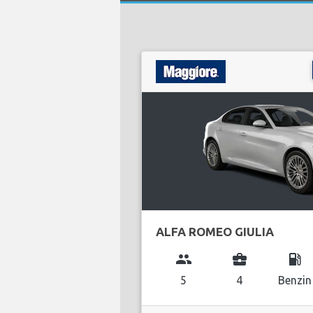
ALFA ROMEO GIULIA
group
business_center
local_gas_station
5
4
Benzin