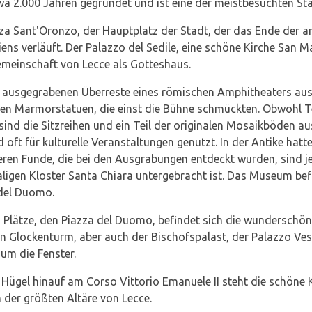
etwa 2.000 Jahren gegründet und ist eine der meistbesuchten St
zza Sant'Oronzo, der Hauptplatz der Stadt, der das Ende der 
liens verläuft. Der Palazzo del Sedile, eine schöne Kirche San
emeinschaft von Lecce als Gotteshaus.
 ausgegrabenen Überreste eines römischen Amphitheaters aus
en Marmorstatuen, die einst die Bühne schmückten. Obwohl T
ind die Sitzreihen und ein Teil der originalen Mosaikböden au
oft für kulturelle Veranstaltungen genutzt. In der Antike hatt
neren Funde, die bei den Ausgrabungen entdeckt wurden, sind je
ligen Kloster Santa Chiara untergebracht ist. Das Museum befi
 del Duomo.
en Plätze, den Piazza del Duomo, befindet sich die wunderschö
 Glockenturm, aber auch der Bischofspalast, der Palazzo Vesco
 um die Fenster.
Hügel hinauf am Corso Vittorio Emanuele II steht die schöne K
n der größten Altäre von Lecce.