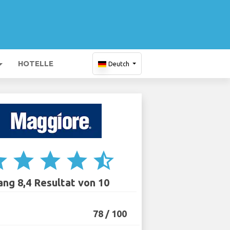
HOTELLE
Deutch
ar
star
star
star
star_half
ang 8,4 Resultat von 10
78 / 100