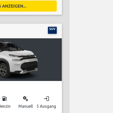
 ANZEIGEN...
SUV
local_gas_station
miscellaneous_services
login
Benzin
Manuell
5 Ausgang