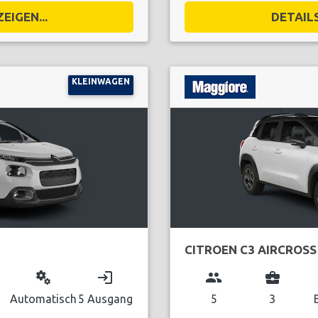
EIGEN...
DETAILS
KLEINWAGEN
CITROEN C3 AIRCROSS
miscellaneous_services
login
group
business_center
Automatisch
5 Ausgang
5
3