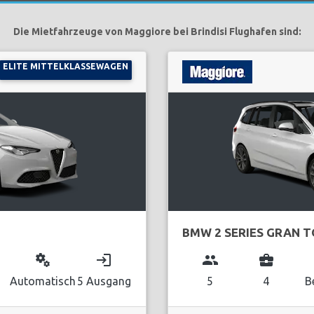
Die Mietfahrzeuge von Maggiore bei Brindisi Flughafen sind:
ELITE MITTELKLASSEWAGEN
BMW 2 SERIES GRAN 
miscellaneous_services
login
group
business_center
Automatisch
5 Ausgang
5
4
B