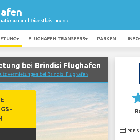
hafen
mationen und Dienstleistungen
IETUNG
FLUGHAFEN TRANSFERS
PARKEN
INFO
ung bei Brindisi Flughafen
Autovermietungen bei Brindisi Flughafen
st
RE
GS-
R
N
credit_card
PREIS