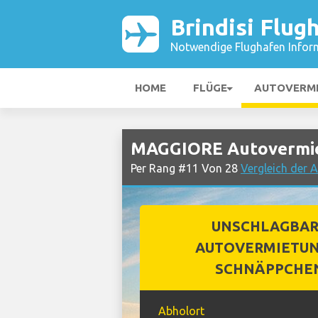
Brindisi Flug
Notwendige Flughafen Infor
HOME
FLÜGE
AUTOVERM
MAGGIORE Autovermiet
Per Rang #11 Von 28
Vergleich der 
UNSCHLAGBA
AUTOVERMIETUN
SCHNÄPPCHE
Abholort