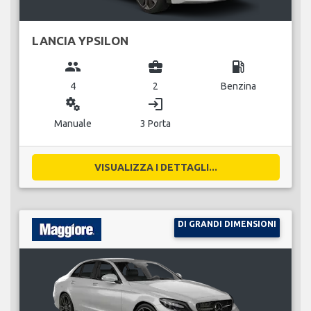
LANCIA YPSILON
group
business_center
local_gas_station
4
2
Benzina
miscellaneous_services
login
Manuale
3 Porta
VISUALIZZA I DETTAGLI...
DI GRANDI DIMENSIONI