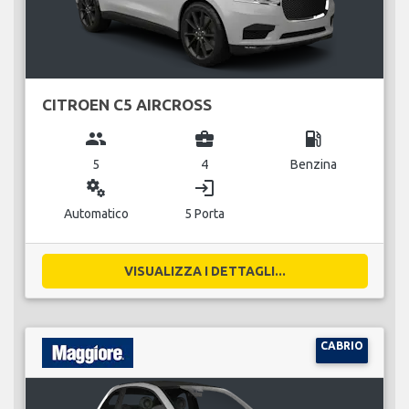
CITROEN C5 AIRCROSS
group
business_center
local_gas_station
5
4
Benzina
miscellaneous_services
login
Automatico
5 Porta
VISUALIZZA I DETTAGLI...
CABRIO