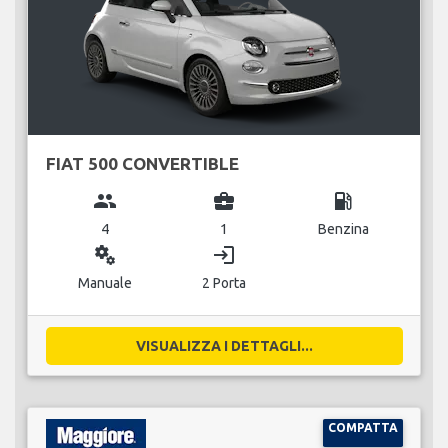
FIAT 500 CONVERTIBLE
group
business_center
local_gas_station
4
1
Benzina
miscellaneous_services
login
Manuale
2 Porta
VISUALIZZA I DETTAGLI...
COMPATTA