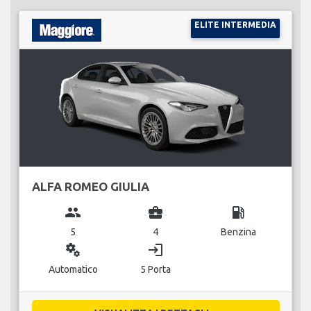
ELITE INTERMEDIA
ALFA ROMEO GIULIA
group
business_center
local_gas_station
5
4
Benzina
miscellaneous_services
login
Automatico
5 Porta