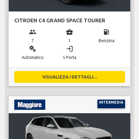
CITROEN C4 GRAND SPACE TOURER
group
business_center
local_gas_station
7
1
Benzina
miscellaneous_services
login
Automatico
5 Porta
VISUALIZZA I DETTAGLI...
INTERMEDIA