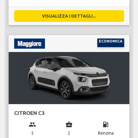
VISUALIZZA I DETTAGLI...
ECONOMICA
CITROEN C3
group
business_center
local_gas_station
5
2
Benzina