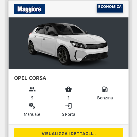
ECONOMICA
OPEL CORSA
group
business_center
local_gas_station
5
2
Benzina
miscellaneous_services
login
Manuale
5 Porta
VISUALIZZA I DETTAGLI...