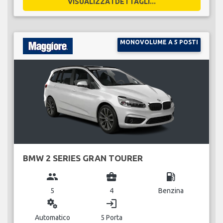
VISUALIZZA I DETTAGLI...
MONOVOLUME A 5 POSTI
BMW 2 SERIES GRAN TOURER
group
business_center
local_gas_station
5
4
Benzina
miscellaneous_services
login
Automatico
5 Porta