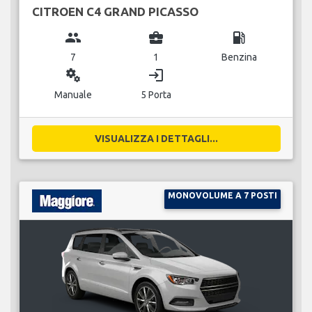
CITROEN C4 GRAND PICASSO
group
business_center
local_gas_station
7
1
Benzina
miscellaneous_services
login
Manuale
5 Porta
VISUALIZZA I DETTAGLI...
MONOVOLUME A 7 POSTI