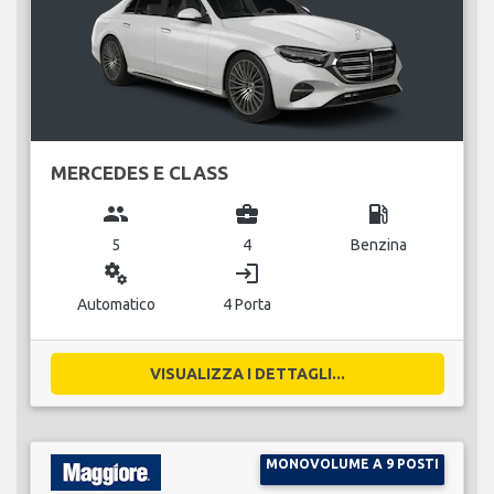
MERCEDES E CLASS
group
business_center
local_gas_station
5
4
Benzina
miscellaneous_services
login
Automatico
4 Porta
VISUALIZZA I DETTAGLI...
MONOVOLUME A 9 POSTI