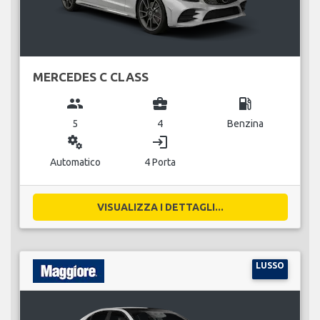
MERCEDES C CLASS
group
business_center
local_gas_station
5
4
Benzina
miscellaneous_services
login
Automatico
4 Porta
VISUALIZZA I DETTAGLI...
LUSSO