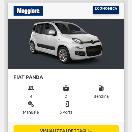
ECONOMICA
FIAT PANDA
group
business_center
local_gas_station
4
2
Benzina
miscellaneous_services
login
Manuale
5 Porta
VISUALIZZA I DETTAGLI...