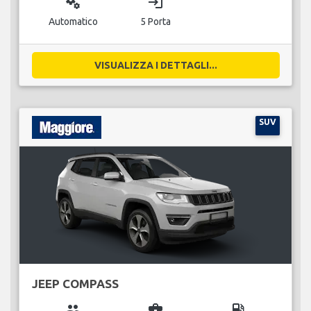
miscellaneous_services
login
Automatico
5 Porta
VISUALIZZA I DETTAGLI...
SUV
JEEP COMPASS
group
business_center
local_gas_station