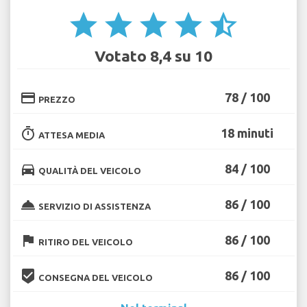
star
star
star
star
star_half
Votato 8,4 su 10
credit_card
78 / 100
PREZZO
timer
18 minuti
ATTESA MEDIA
directions_car
84 / 100
QUALITÀ DEL VEICOLO
room_service
86 / 100
SERVIZIO DI ASSISTENZA
flag
86 / 100
RITIRO DEL VEICOLO
beenhere
86 / 100
CONSEGNA DEL VEICOLO