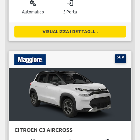
miscellaneous_services
login
Automatico
5 Porta
VISUALIZZA I DETTAGLI...
SUV
CITROEN C3 AIRCROSS