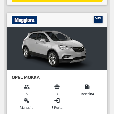
SUV
OPEL MOKKA
group
business_center
local_gas_station
5
3
Benzina
miscellaneous_services
login
Manuale
5 Porta