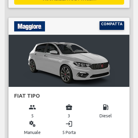
COMPATTA
FIAT TIPO
group
business_center
local_gas_station
5
3
Diesel
miscellaneous_services
login
Manuale
5 Porta