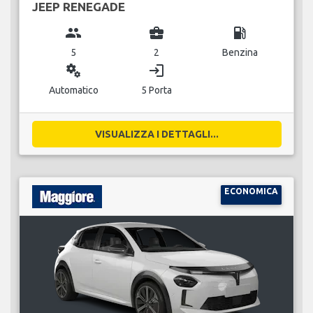
JEEP RENEGADE
group
business_center
local_gas_station
5
2
Benzina
miscellaneous_services
login
Automatico
5 Porta
VISUALIZZA I DETTAGLI...
ECONOMICA