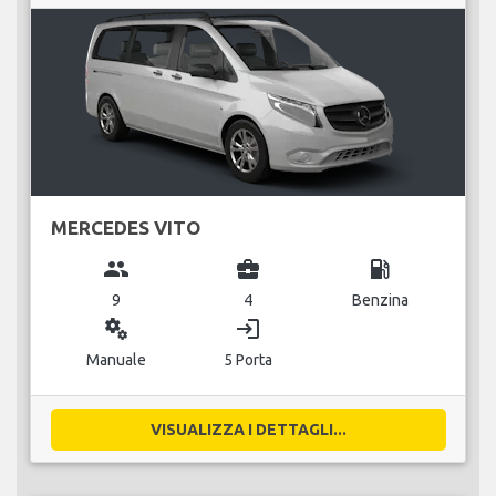
MERCEDES VITO
group
business_center
local_gas_station
9
4
Benzina
miscellaneous_services
login
Manuale
5 Porta
VISUALIZZA I DETTAGLI...