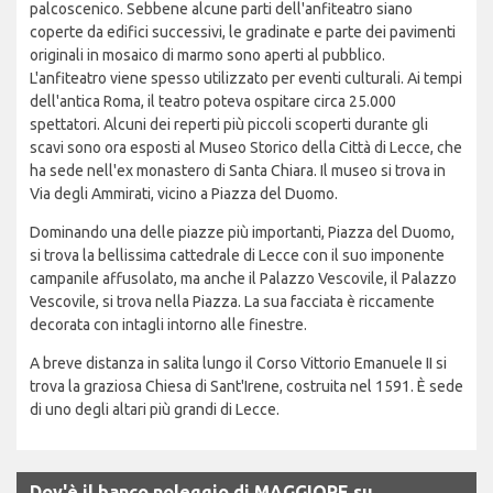
palcoscenico. Sebbene alcune parti dell'anfiteatro siano
coperte da edifici successivi, le gradinate e parte dei pavimenti
originali in mosaico di marmo sono aperti al pubblico.
L'anfiteatro viene spesso utilizzato per eventi culturali. Ai tempi
dell'antica Roma, il teatro poteva ospitare circa 25.000
spettatori. Alcuni dei reperti più piccoli scoperti durante gli
scavi sono ora esposti al Museo Storico della Città di Lecce, che
ha sede nell'ex monastero di Santa Chiara. Il museo si trova in
Via degli Ammirati, vicino a Piazza del Duomo.
Dominando una delle piazze più importanti, Piazza del Duomo,
si trova la bellissima cattedrale di Lecce con il suo imponente
campanile affusolato, ma anche il Palazzo Vescovile, il Palazzo
Vescovile, si trova nella Piazza. La sua facciata è riccamente
decorata con intagli intorno alle finestre.
A breve distanza in salita lungo il Corso Vittorio Emanuele II si
trova la graziosa Chiesa di Sant'Irene, costruita nel 1591. È sede
di uno degli altari più grandi di Lecce.
Dov'è il banco noleggio di MAGGIORE su