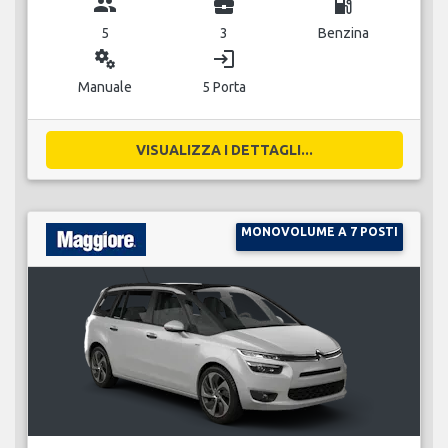
group
business_center
local_gas_station
5
3
Benzina
miscellaneous_services
login
Manuale
5 Porta
VISUALIZZA I DETTAGLI...
MONOVOLUME A 7 POSTI