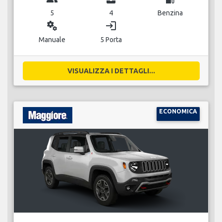
5
4
Benzina
miscellaneous_services
login
Manuale
5 Porta
VISUALIZZA I DETTAGLI...
ECONOMICA