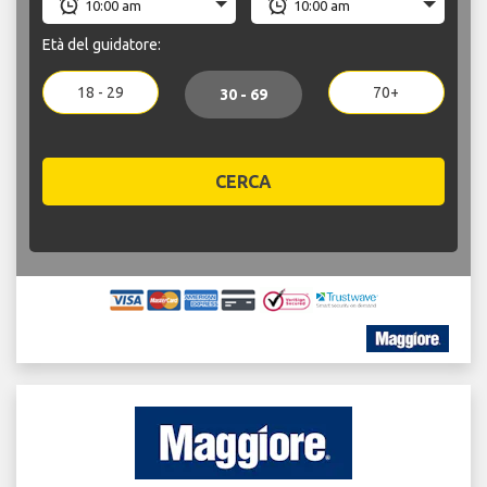
Età del guidatore:
18 - 29
70+
30 - 69
CERCA