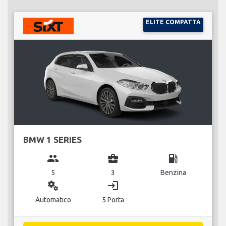
ELITE COMPATTA
BMW 1 SERIES
group
business_center
local_gas_station
5
3
Benzina
miscellaneous_services
login
Automatico
5 Porta