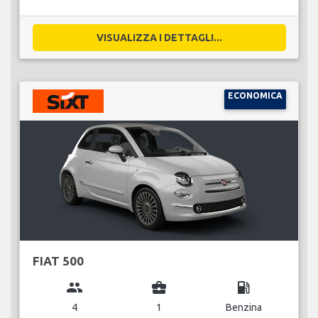
VISUALIZZA I DETTAGLI...
ECONOMICA
FIAT 500
group
business_center
local_gas_station
4
1
Benzina