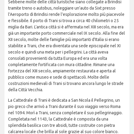
Sebbene molte delle città turistiche siano collegate a Brindisi
tramite treno o autobus, noleggiare un'auto da Sixt presso
l'Aeroporto di Brindisi rende l'esplorazione molto più piacevole
e flessibile. Il porto di Trani si trova a circa 40 chilometri o 25
miglia da Bari. L'antica città si è affermata nel XIII secolo, ma era
già un importante porto commerciale nel IX secolo. Alla fine del
XII secolo, molte delle famiglie più importanti d'Italia si erano
stabilite a Trani, che era diventata una sede episcopale nel XI
secolo e quindi una meta per i pellegrini. La città aveva
consolati provenienti da tutta Europa ed era una volta
completamente fortificata con mura cittadine. Rimane una
fortezza del XIII secolo, ampiamente restaurata e aperta al
pubblico come museo e sede di spettacoli. Molte delle
costruzioni medievali di Trani si trovano ancora lungo le strade
della Città Vecchia.
La Cattedrale di Trani è dedicata a San Nicola il Pellegrino, un
pio greco che arrivò a Trani durante il suo viaggio verso Roma
nel 1094. Morì a Trani, senza completare il suo pellegrinaggio.
Completata nel 1143, la Cattedrale è composta da una
splendida basilica con tre absidi, tutte costruite con pietra
calcarea locale che brilla al sole grazie al suo colore bianco.