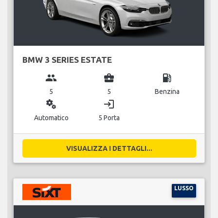
BMW 3 SERIES ESTATE
group
business_center
local_gas_station
5
5
Benzina
miscellaneous_services
login
Automatico
5 Porta
VISUALIZZA I DETTAGLI...
LUSSO