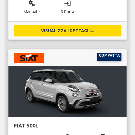
miscellaneous_services
login
Manuale
3 Porta
VISUALIZZA I DETTAGLI...
COMPATTA
FIAT 500L