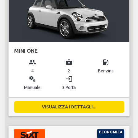
MINI ONE
group
business_center
local_gas_station
4
2
Benzina
miscellaneous_services
login
Manuale
3 Porta
VISUALIZZA I DETTAGLI...
ECONOMICA