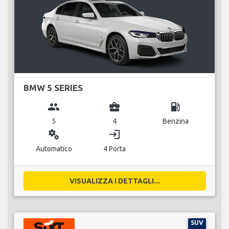
BMW 5 SERIES
group
business_center
local_gas_station
5
4
Benzina
miscellaneous_services
login
Automatico
4 Porta
VISUALIZZA I DETTAGLI...
SUV