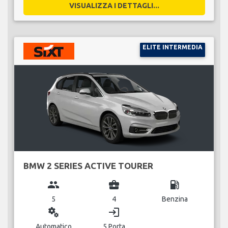
VISUALIZZA I DETTAGLI...
ELITE INTERMEDIA
BMW 2 SERIES ACTIVE TOURER
group
business_center
local_gas_station
5
4
Benzina
miscellaneous_services
login
Automatico
5 Porta