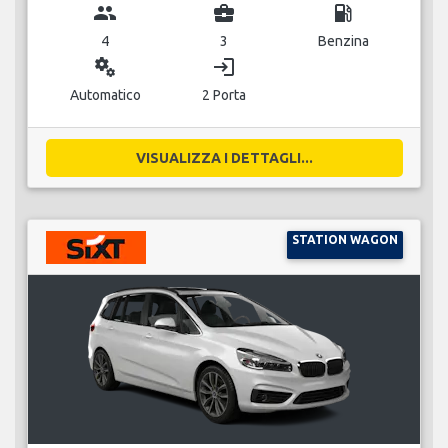
group
business_center
local_gas_station
4
3
Benzina
miscellaneous_services
login
Automatico
2 Porta
VISUALIZZA I DETTAGLI...
STATION WAGON