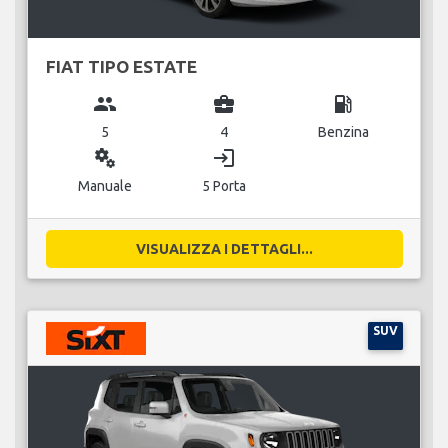
FIAT TIPO ESTATE
group
business_center
local_gas_station
5
4
Benzina
miscellaneous_services
login
Manuale
5 Porta
VISUALIZZA I DETTAGLI...
SUV