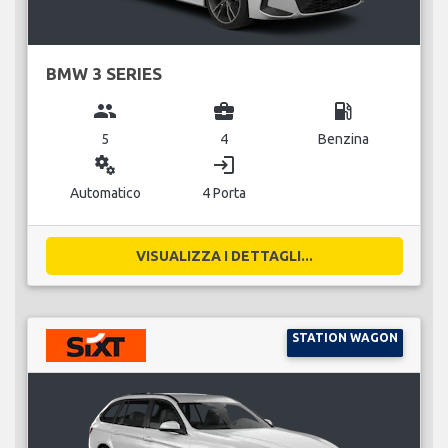
BMW 3 SERIES
group
business_center
local_gas_station
5
4
Benzina
miscellaneous_services
login
Automatico
4 Porta
VISUALIZZA I DETTAGLI...
STATION WAGON