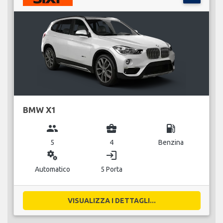
BMW X1
group
business_center
local_gas_station
5
4
Benzina
miscellaneous_services
login
Automatico
5 Porta
VISUALIZZA I DETTAGLI...