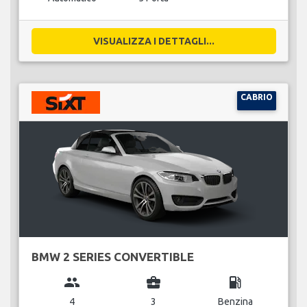
VISUALIZZA I DETTAGLI...
CABRIO
BMW 2 SERIES CONVERTIBLE
group
business_center
local_gas_station
4
3
Benzina