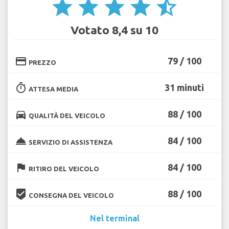
star
star
star
star
star_half
Votato 8,4 su 10
credit_card
79 / 100
PREZZO
timer
31 minuti
ATTESA MEDIA
directions_car
88 / 100
QUALITÀ DEL VEICOLO
room_service
84 / 100
SERVIZIO DI ASSISTENZA
flag
84 / 100
RITIRO DEL VEICOLO
beenhere
88 / 100
CONSEGNA DEL VEICOLO
Nel terminal