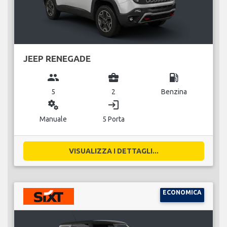
JEEP RENEGADE
group
business_center
local_gas_station
5
2
Benzina
miscellaneous_services
login
Manuale
5 Porta
VISUALIZZA I DETTAGLI...
ECONOMICA