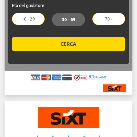
Età del guidatore:
18 - 29
70+
30 - 69
CERCA