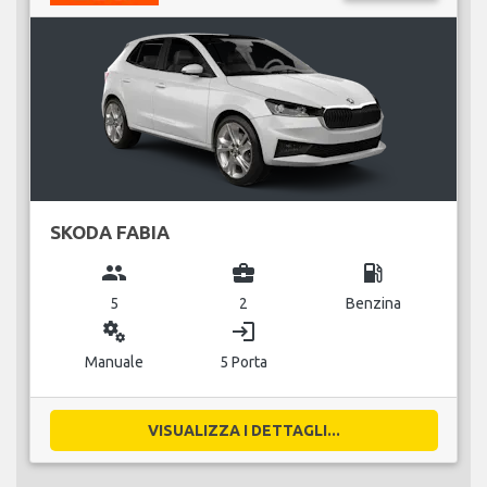
SKODA FABIA
group
business_center
local_gas_station
5
2
Benzina
miscellaneous_services
login
Manuale
5 Porta
VISUALIZZA I DETTAGLI...