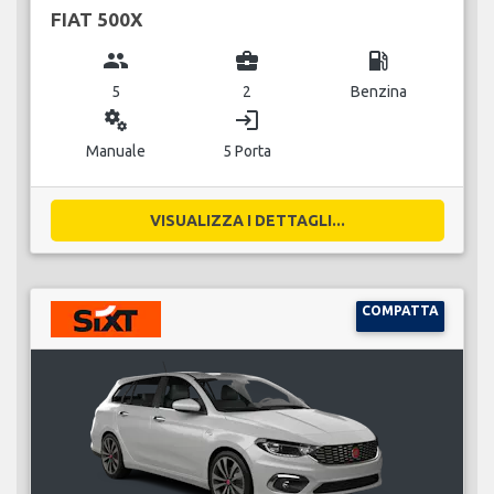
FIAT 500X
group
business_center
local_gas_station
5
2
Benzina
miscellaneous_services
login
Manuale
5 Porta
VISUALIZZA I DETTAGLI...
COMPATTA