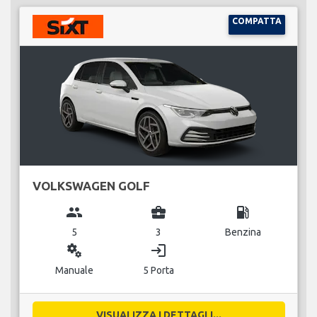
COMPATTA
VOLKSWAGEN GOLF
group
business_center
local_gas_station
5
3
Benzina
miscellaneous_services
login
Manuale
5 Porta
VISUALIZZA I DETTAGLI...