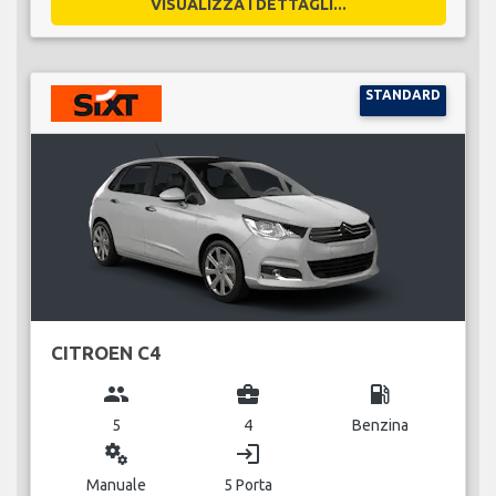
VISUALIZZA I DETTAGLI...
STANDARD
CITROEN C4
group
business_center
local_gas_station
5
4
Benzina
miscellaneous_services
login
Manuale
5 Porta