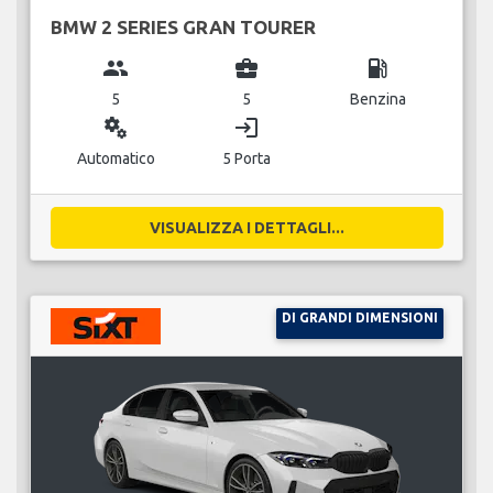
BMW 2 SERIES GRAN TOURER
group
business_center
local_gas_station
5
5
Benzina
miscellaneous_services
login
Automatico
5 Porta
VISUALIZZA I DETTAGLI...
DI GRANDI DIMENSIONI