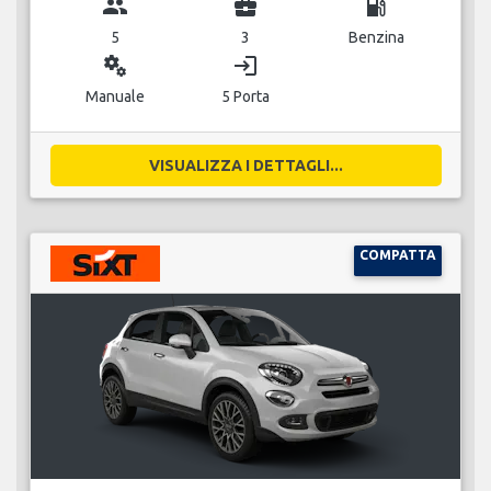
group
business_center
local_gas_station
5
3
Benzina
miscellaneous_services
login
Manuale
5 Porta
VISUALIZZA I DETTAGLI...
COMPATTA