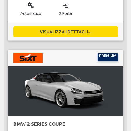
miscellaneous_services
login
Automatico
2 Porta
VISUALIZZA I DETTAGLI...
PREMIUM
BMW 2 SERIES COUPE