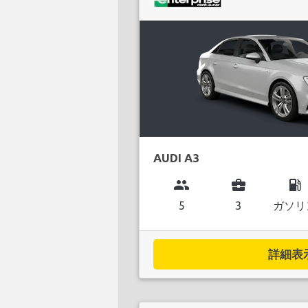
AUDI A3
group
business_center
local_gas_station
5
3
ガソリ
詳細表示.