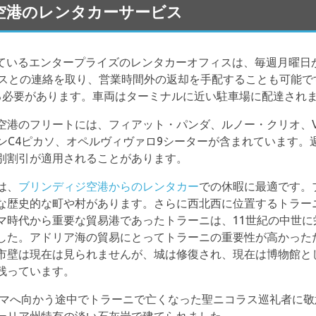
disi 空港のレンタカーサービス
ているエンタープライズのレンタカーオフィスは、毎週月曜日
スとの連絡を取り、営業時間外の返却を手配することも可能です。
連絡する必要があります。車両はターミナルに近い駐車場に配達され
空港のフリートには、フィアット・パンダ、ルノー・クリオ、
エンC4ピカソ、オペルヴィヴァロ9シーターが含まれています
別割引が適用されることがあります。
は、
ブリンディジ空港からのレンタカー
での休暇に最適です。
な歴史的な町や村があります。さらに西北西に位置するトラー
マ時代から重要な貿易港であったトラーニは、11世紀の中世に
した。アドリア海の貿易にとってトラーニの重要性が高かった
市壁は現在は見られませんが、城は修復され、現在は博物館と
残っています。
ーマへ向かう途中でトラーニで亡くなった聖ニコラス巡礼者に敬