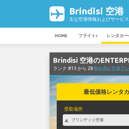
Brindisi 空港
主な空港情報およびサービス
HOME
フライト
レンタカー
Brindisi 空港のENTE
ランク #13 から 28
Brindisi 空
最低価格レンタ
受取場所