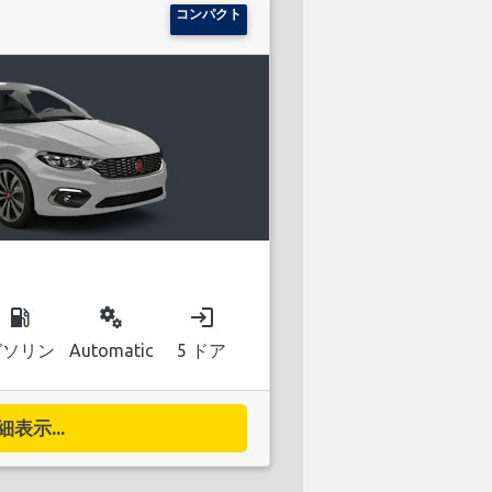
コンパクト
local_gas_station
miscellaneous_services
login
ガソリン
Automatic
5 ドア
細表示...