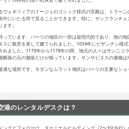
ーリア州特有の淡い石灰岩で建てられました。
るヴェネツィアのドージェのゴシック様式の宮殿は、トラーニ
街中にいたる所で見ることができます。特に、サンフランチェ
ります。
持っています。バーリの地区の一部は超現代的であり、他の地
スに敬意を表して建てられました。1034年にビザンチン様式
れました。1170年から1178年の間、地元の人々はサンニ
横断路の元の舗装だけが残っています。サンサビヌスの遺物は
最適な場所です。モダンなムラット地区はバーリの主要なショ
ndisi 空港のレンタルデスクは？
ィングとフォローは、ターミナルビルディング（2〜3分歩行）