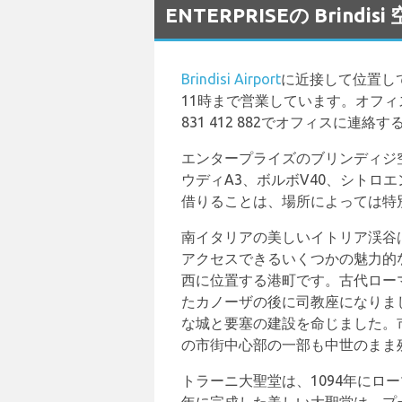
ENTERPRISEの Brin
Brindisi Airport
に近接して位置し
11時まで営業しています。オフィ
831 412 882でオフィスに
エンタープライズのブリンディジ
ウディA3、ボルボV40、シトロ
借りることは、場所によっては特
南イタリアの美しいイトリア渓谷
アクセスできるいくつかの魅力的
西に位置する港町です。古代ロー
たカノーザの後に司教座になりま
な城と要塞の建設を命じました。
の市街中心部の一部も中世のまま
トラーニ大聖堂は、1094年にロ