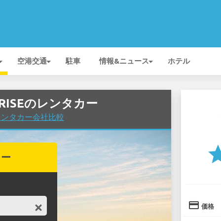
空港交通
駐車
情報&ニュース
ホテル
RPRISEのレンタカー
港でレンタカー会社比較
st
カー
credit_card
価格