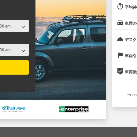
timer
平均待
directions_car
車両の
room_service
デスク
flag
車両引
beenhere
車両乗
* 9