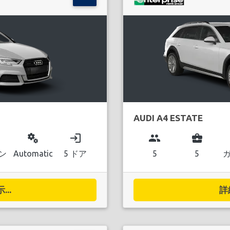
AUDI A4 ESTATE
miscellaneous_services
login
group
business_center
ン
Automatic
5 ドア
5
5
..
詳