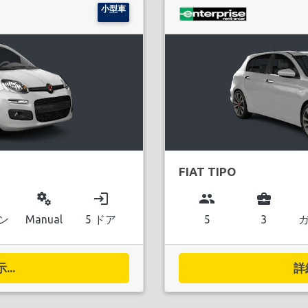
小型車
FIAT TIPO
miscellaneous_services
login
group
business_center
ン
Manual
5 ドア
5
3
..
詳