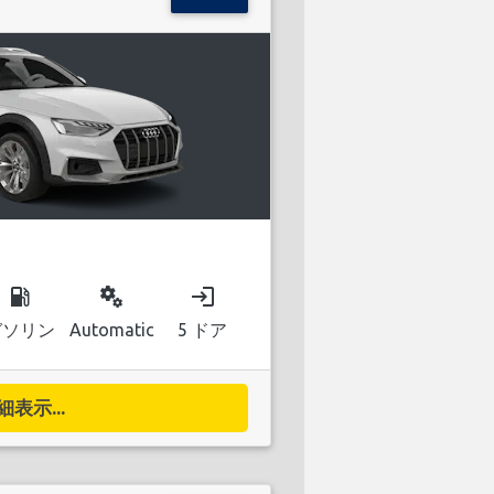
local_gas_station
miscellaneous_services
login
ガソリン
Automatic
5 ドア
細表示...