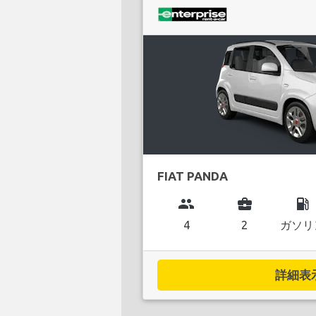
FIAT PANDA
group
business_center
local_gas_station
4
2
ガソリ
詳細表示.