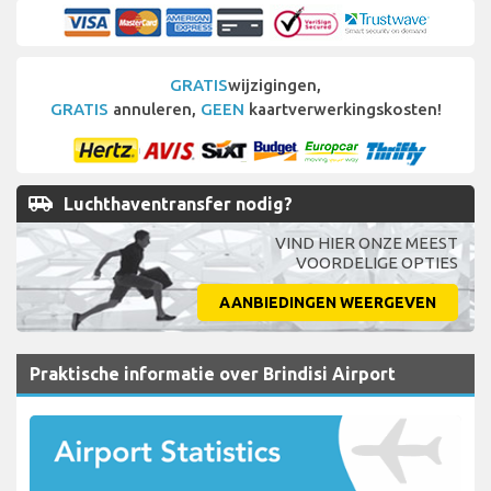
GRATIS
wijzigingen,
GRATIS
annuleren,
GEEN
kaartverwerkingskosten!
airport_shuttle
Luchthaventransfer nodig?
VIND HIER ONZE MEEST
VOORDELIGE OPTIES
AANBIEDINGEN WEERGEVEN
Praktische informatie over Brindisi Airport