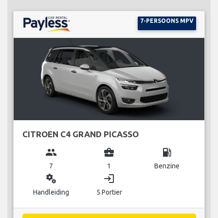
7-PERSOONS MPV
CITROEN C4 GRAND PICASSO
group
business_center
local_gas_station
7
1
Benzine
miscellaneous_services
login
Handleiding
5 Portier