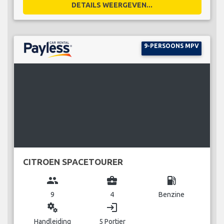
DETAILS WEERGEVEN...
9-PERSOONS MPV
CITROEN SPACETOURER
group
business_center
local_gas_station
9
4
Benzine
miscellaneous_services
login
Handleiding
5 Portier