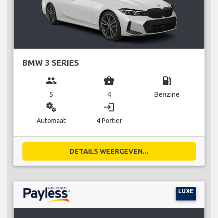
BMW 3 SERIES
group
business_center
local_gas_station
5
4
Benzine
miscellaneous_services
login
Automaat
4 Portier
DETAILS WEERGEVEN...
LUXE