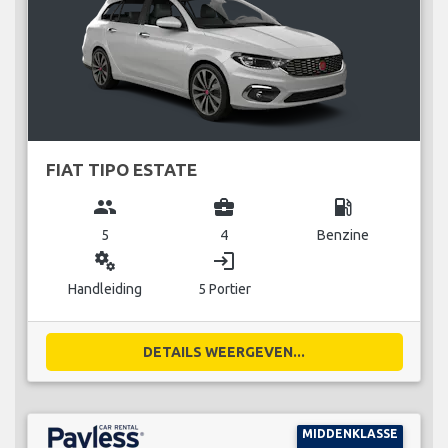
FIAT TIPO ESTATE
group
business_center
local_gas_station
5
4
Benzine
miscellaneous_services
login
Handleiding
5 Portier
DETAILS WEERGEVEN...
MIDDENKLASSE