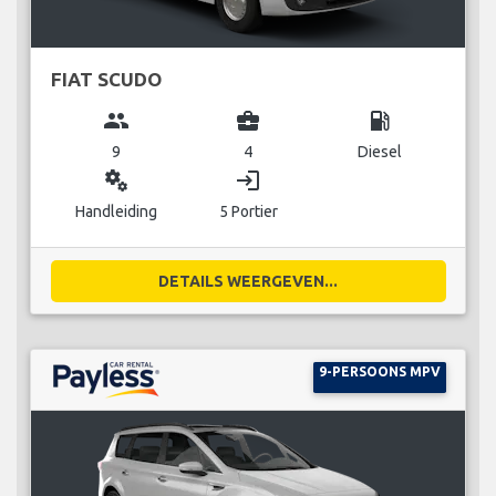
FIAT SCUDO
group
business_center
local_gas_station
9
4
Diesel
miscellaneous_services
login
Handleiding
5 Portier
DETAILS WEERGEVEN...
9-PERSOONS MPV