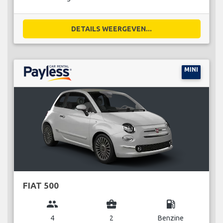
DETAILS WEERGEVEN...
MINI
FIAT 500
group
business_center
local_gas_station
4
2
Benzine