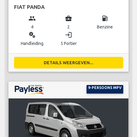
FIAT PANDA
group
business_center
local_gas_station
4
2
Benzine
miscellaneous_services
login
Handleiding
5 Portier
DETAILS WEERGEVEN...
9-PERSOONS MPV