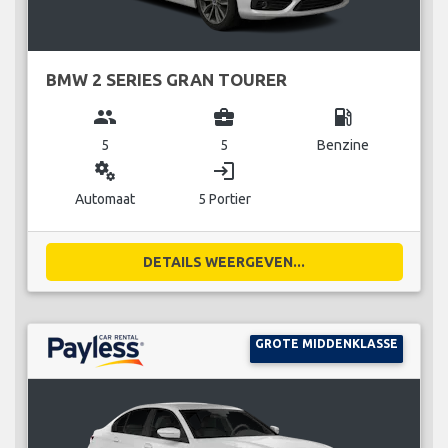
BMW 2 SERIES GRAN TOURER
group
business_center
local_gas_station
5
5
Benzine
miscellaneous_services
login
Automaat
5 Portier
DETAILS WEERGEVEN...
GROTE MIDDENKLASSE