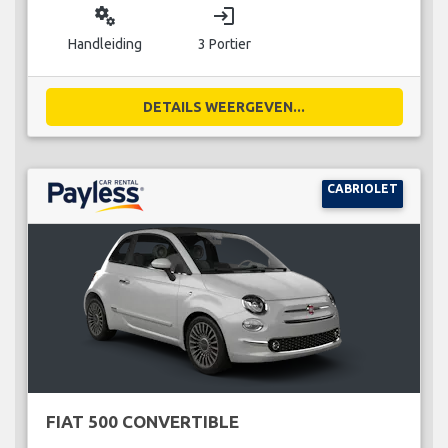
miscellaneous_services
login
Handleiding
3 Portier
DETAILS WEERGEVEN...
CABRIOLET
FIAT 500 CONVERTIBLE