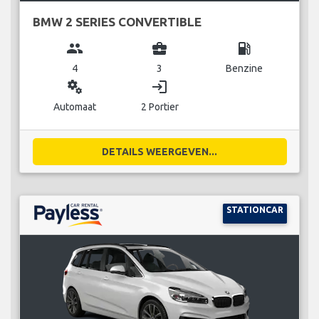
BMW 2 SERIES CONVERTIBLE
group
business_center
local_gas_station
4
3
Benzine
miscellaneous_services
login
Automaat
2 Portier
DETAILS WEERGEVEN...
STATIONCAR