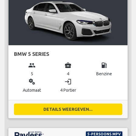
BMW 5 SERIES
group
business_center
local_gas_station
5
4
Benzine
miscellaneous_services
login
Automaat
4 Portier
DETAILS WEERGEVEN...
5-PERSOONS MPV