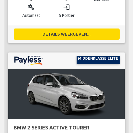
miscellaneous_services
login
Automaat
5 Portier
DETAILS WEERGEVEN...
MIDDENKLASSE ELITE
BMW 2 SERIES ACTIVE TOURER