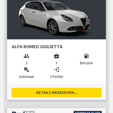
ALFA ROMEO GIULIETTA
group
business_center
local_gas_station
5
3
Benzine
miscellaneous_services
login
Automaat
5 Portier
DETAILS WEERGEVEN...