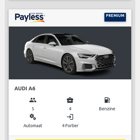
PREMIUM
AUDI A6
group
business_center
local_gas_station
5
4
Benzine
miscellaneous_services
login
Automaat
4 Portier