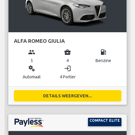
ALFA ROMEO GIULIA
group
business_center
local_gas_station
5
4
Benzine
miscellaneous_services
login
Automaat
4 Portier
DETAILS WEERGEVEN...
COMPACT ELITE