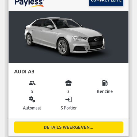
COMPACT ELITE
AUDI A3
group
business_center
local_gas_station
5
3
Benzine
miscellaneous_services
login
Automaat
5 Portier
DETAILS WEERGEVEN...