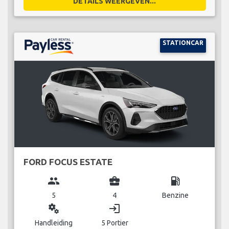
DETAILS WEERGEVEN...
STATIONCAR
FORD FOCUS ESTATE
group
business_center
local_gas_station
5
4
Benzine
miscellaneous_services
login
Handleiding
5 Portier