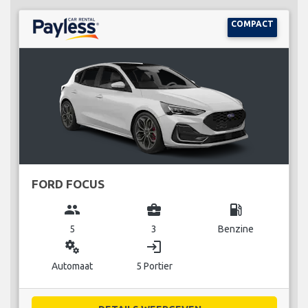
COMPACT
FORD FOCUS
group
business_center
local_gas_station
5
3
Benzine
miscellaneous_services
login
Automaat
5 Portier