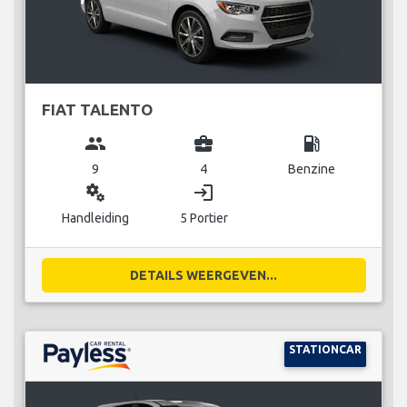
FIAT TALENTO
group
business_center
local_gas_station
9
4
Benzine
miscellaneous_services
login
Handleiding
5 Portier
DETAILS WEERGEVEN...
STATIONCAR