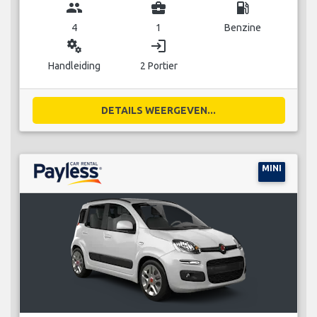
group
business_center
local_gas_station
4
1
Benzine
miscellaneous_services
login
Handleiding
2 Portier
DETAILS WEERGEVEN...
MINI