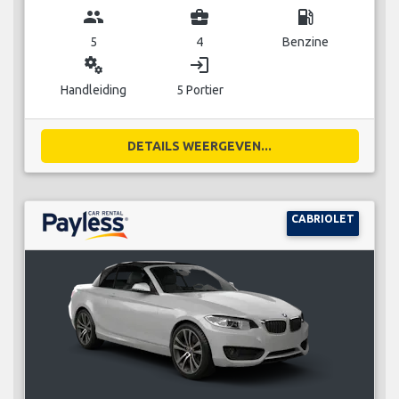
group
business_center
local_gas_station
5
4
Benzine
miscellaneous_services
login
Handleiding
5 Portier
DETAILS WEERGEVEN...
CABRIOLET