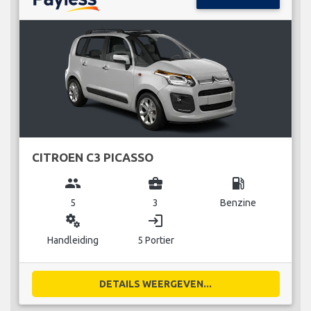
CITROEN C3 PICASSO
group
business_center
local_gas_station
5
3
Benzine
miscellaneous_services
login
Handleiding
5 Portier
DETAILS WEERGEVEN...