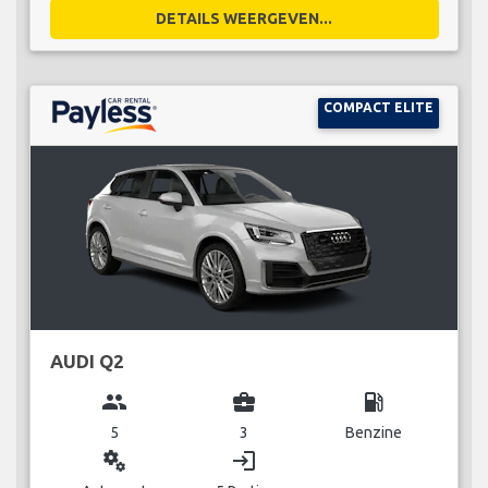
DETAILS WEERGEVEN...
COMPACT ELITE
AUDI Q2
group
business_center
local_gas_station
5
3
Benzine
miscellaneous_services
login