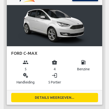
FORD C-MAX
group
business_center
local_gas_station
5
4
Benzine
miscellaneous_services
login
Handleiding
5 Portier
DETAILS WEERGEVEN...