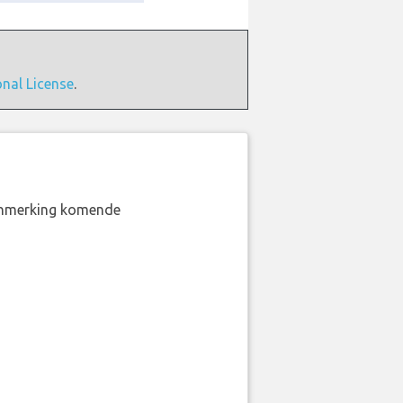
onal License
.
aanmerking komende