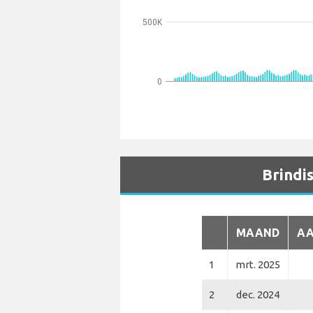
500K
0
Brindis
MAAND
AA
1
mrt. 2025
2
dec. 2024