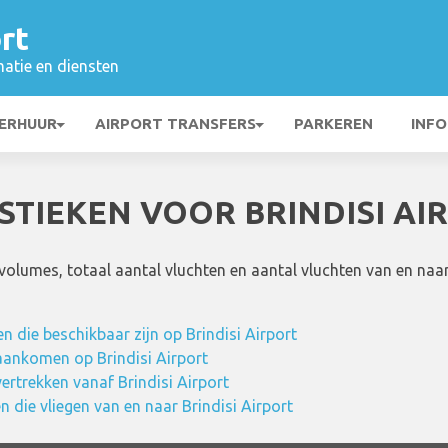
rt
matie en diensten
ERHUUR
AIRPORT TRANSFERS
PARKEREN
INFO
ISTIEKEN VOOR BRINDISI AI
svolumes, totaal aantal vluchten en aantal vluchten van en n
 die beschikbaar zijn op Brindisi Airport
aankomen op Brindisi Airport
vertrekken vanaf Brindisi Airport
 die vliegen van en naar Brindisi Airport