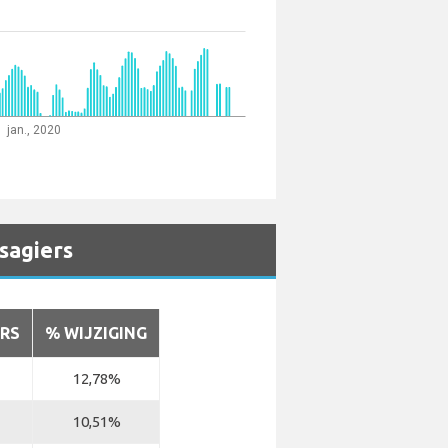
jan., 2020
ssagiers
RS
% WIJZIGING
12,78%
10,51%