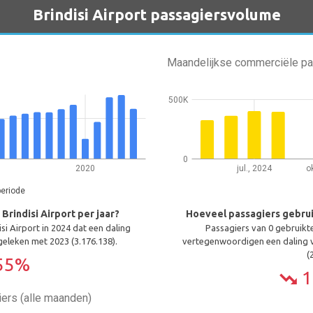
Brindisi Airport passagiersvolume
Maandelijkse commerciële p
500K
0
2020
jul., 2024
o
periode
rindisi Airport per jaar?
Hoeveel passagiers gebrui
si Airport in 2024 dat een daling
Passagiers van 0 gebruikten
eleken met 2023 (3.176.138).
vertegenwoordigen een daling v
(
55%
1
trending_down
ers (alle maanden)