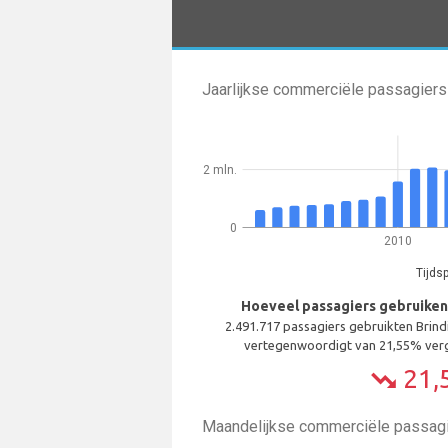
Jaarlijkse commerciële passagiers
2 mln.
0
2010
Tijds
Hoeveel passagiers gebruiken B
2.491.717 passagiers gebruikten Brindi
vertegenwoordigt van 21,55% verg
21,
trending_down
Maandelijkse commerciële passagi