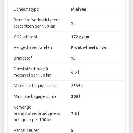
Lichaamstype
Minivan
Brandstofverbruik tijdens
9 l
stadsritten per 100 km
CO2 uitstoot
172 g/km
Aangedreven wielen
Front wheel drive
Brandstof
95
Drivstofforbruk på
6.5 l
motorvei per 100 km
Maximale bagageruimte
2339 l
Minimale bagageruimte
300 l
Gemengd
brandstofverbruik tijdens
7.5 l
het rijden per 100 km
Aantal deuren
5