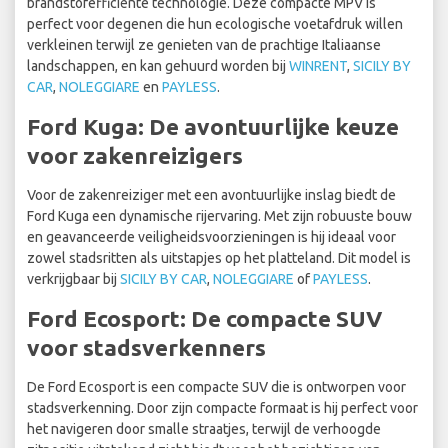
brandstofefficiënte technologie. Deze compacte MPV is
perfect voor degenen die hun ecologische voetafdruk willen
verkleinen terwijl ze genieten van de prachtige Italiaanse
landschappen, en kan gehuurd worden bij
WINRENT
,
SICILY BY
CAR
,
NOLEGGIARE
en
PAYLESS
.
Ford Kuga: De avontuurlijke keuze
voor zakenreizigers
Voor de zakenreiziger met een avontuurlijke inslag biedt de
Ford Kuga een dynamische rijervaring. Met zijn robuuste bouw
en geavanceerde veiligheidsvoorzieningen is hij ideaal voor
zowel stadsritten als uitstapjes op het platteland. Dit model is
verkrijgbaar bij
SICILY BY CAR
,
NOLEGGIARE
of
PAYLESS
.
Ford Ecosport: De compacte SUV
voor stadsverkenners
De Ford Ecosport is een compacte SUV die is ontworpen voor
stadsverkenning. Door zijn compacte formaat is hij perfect voor
het navigeren door smalle straatjes, terwijl de verhoogde