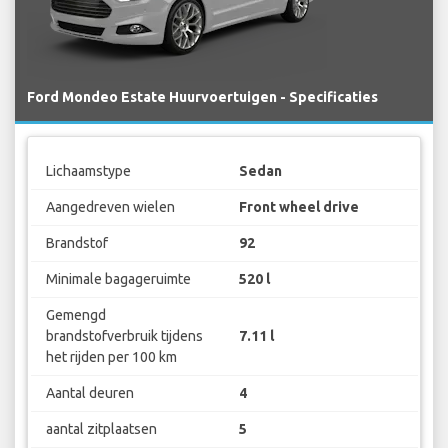
Ford Mondeo Estate Huurvoertuigen - Specificaties
Lichaamstype
Sedan
Aangedreven wielen
Front wheel drive
Brandstof
92
Minimale bagageruimte
520 l
Gemengd
brandstofverbruik tijdens
7.11 l
het rijden per 100 km
Aantal deuren
4
aantal zitplaatsen
5