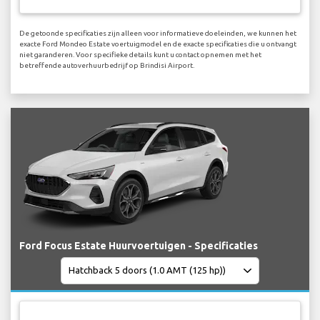
De getoonde specificaties zijn alleen voor informatieve doeleinden, we kunnen het
exacte Ford Mondeo Estate voertuigmodel en de exacte specificaties die u ontvangt
niet garanderen. Voor specifieke details kunt u contact opnemen met het
betreffende autoverhuurbedrijf op Brindisi Airport.
Ford Focus Estate Huurvoertuigen - Specificaties