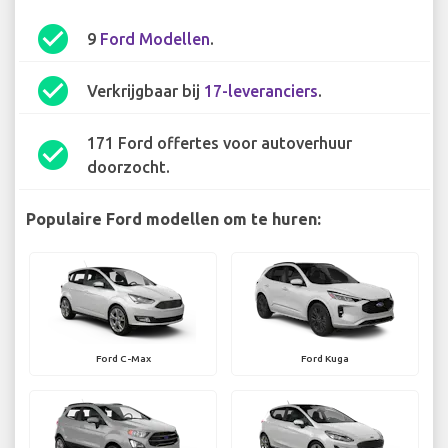
check_circle
9
Ford Modellen
.
check_circle
Verkrijgbaar bij
17-leveranciers
.
171 Ford offertes voor autoverhuur
check_circle
doorzocht.
Populaire Ford modellen om te huren:
Ford C-Max
Ford Kuga