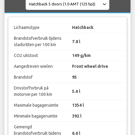
Lichaamstype
Hatchback
Brandstofverbruik tijdens
7.8 l
stadsritten per 100 km
CO2 uitstoot
149 g/km
Aangedreven wielen
Front wheel drive
Brandstof
95
Drivstofforbruk på
5.6 l
motorvei per 100 km
Maximale bagageruimte
1354 l
Minimale bagageruimte
392 l
Gemengd
brandstofverbruik tijdens
6.6 l