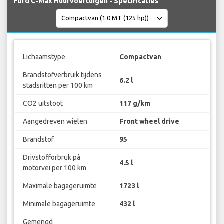
Ford C-Max Huurvoertuigen - Specificaties
Lichaamstype
Compactvan
Brandstofverbruik tijdens
6.2 l
stadsritten per 100 km
CO2 uitstoot
117 g/km
Aangedreven wielen
Front wheel drive
Brandstof
95
Drivstofforbruk på
4.5 l
motorvei per 100 km
Maximale bagageruimte
1723 l
Minimale bagageruimte
432 l
Gemengd