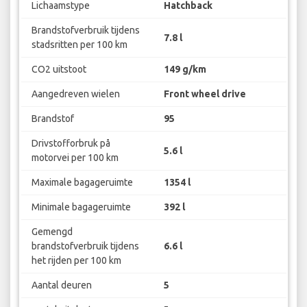
Lichaamstype
Hatchback
Brandstofverbruik tijdens
7.8 l
stadsritten per 100 km
CO2 uitstoot
149 g/km
Aangedreven wielen
Front wheel drive
Brandstof
95
Drivstofforbruk på
5.6 l
motorvei per 100 km
Maximale bagageruimte
1354 l
Minimale bagageruimte
392 l
Gemengd
brandstofverbruik tijdens
6.6 l
het rijden per 100 km
Aantal deuren
5