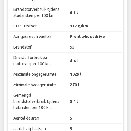
Brandstofverbruik tijdens
6.3 l
stadsritten per 100 km
CO2 uitstoot
117 g/km
Aangedreven wielen
Front wheel drive
Brandstof
95
Drivstofforbruk på
4.4 l
motorvei per 100 km
Maximale bagageruimte
1029 l
Minimale bagageruimte
270 l
Gemengd
brandstofverbruik tijdens
5.1 l
het rijden per 100 km
Aantal deuren
5
aantal zitplaatsen
5