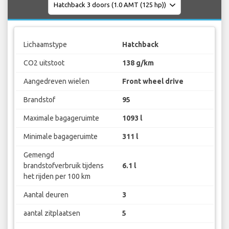
Lichaamstype
Hatchback
CO2 uitstoot
138 g/km
Aangedreven wielen
Front wheel drive
Brandstof
95
Maximale bagageruimte
1093 l
Minimale bagageruimte
311 l
Gemengd
brandstofverbruik tijdens
6.1 l
het rijden per 100 km
Aantal deuren
3
aantal zitplaatsen
5