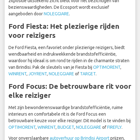
zitpositie uitstekend zicht biedt voor het bezichtigen van
bezienswaardigheden. De Ecosport wordt exclusief
aangeboden door
NOLEGGIARE
.
Ford Fiesta: Het plezierige rijden
voor reizigers
De Ford Fiesta, een favoriet onder plezierige reizigers, biedt
wendbaarheid en indrukwekkende brandstofefficiëntie,
waardoor hij ideaal is om rond te rijden in de charmante straten
van Brindisi. Pak de sleutels van je Fiesta bij
OPTIMORENT
,
WINRENT
,
JOYRENT
,
NOLEGGIARE
of
TARGET
.
Ford Focus: De betrouwbare rit voor
elke reiziger
Met zijn bewonderenswaardige brandstofefficiëntie, ruime
interieurs en comfortabele rit is de Ford Focus een
betrouwbare keuze voor elke reiziger. Dit model is te vinden bij
OPTIMORENT
,
WINRENT
,
BUDGET
,
NOLEGGIARE
of
FIREFLY
.
Voor onverslaanbare
autoverhuur op Brindisi Airport
prijzen,