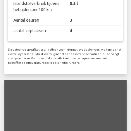
brandstofverbruik tijdens
5.5 l
het rijden per 100 km
Aantal deuren
3
aantal zitplaatsen
4
De getoonde specificaties zijn alleen voor informatieve doeleinden, we kunnen het
exacte Toyota Yaris Hybrid voertuigmodel en de exacte specificaties die u ontvangt
niet garanderen. Voor specifieke details kunt u contact opnemen met het
betreffende autoverhuurbedrijf op Brindisi Airport.