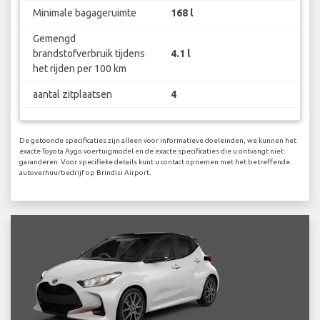
Minimale bagageruimte
168 l
Gemengd
brandstofverbruik tijdens
4.1 l
het rijden per 100 km
aantal zitplaatsen
4
De getoonde specificaties zijn alleen voor informatieve doeleinden, we kunnen het
exacte Toyota Aygo voertuigmodel en de exacte specificaties die u ontvangt niet
garanderen. Voor specifieke details kunt u contact opnemen met het betreffende
autoverhuurbedrijf op Brindisi Airport.