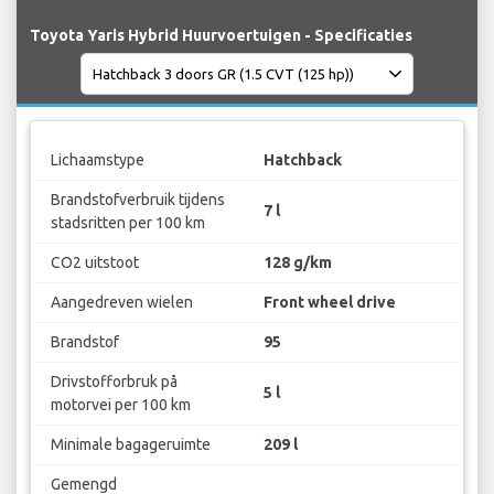
Toyota Yaris Hybrid Huurvoertuigen - Specificaties
Lichaamstype
Hatchback
Brandstofverbruik tijdens
7 l
stadsritten per 100 km
CO2 uitstoot
128 g/km
Aangedreven wielen
Front wheel drive
Brandstof
95
Drivstofforbruk på
5 l
motorvei per 100 km
Minimale bagageruimte
209 l
Gemengd