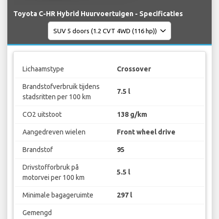
Toyota C-HR Hybrid Huurvoertuigen - Specificaties
Lichaamstype
Crossover
Brandstofverbruik tijdens
7.5 l
stadsritten per 100 km
CO2 uitstoot
138 g/km
Aangedreven wielen
Front wheel drive
Brandstof
95
Drivstofforbruk på
5.5 l
motorvei per 100 km
Minimale bagageruimte
297 l
Gemengd