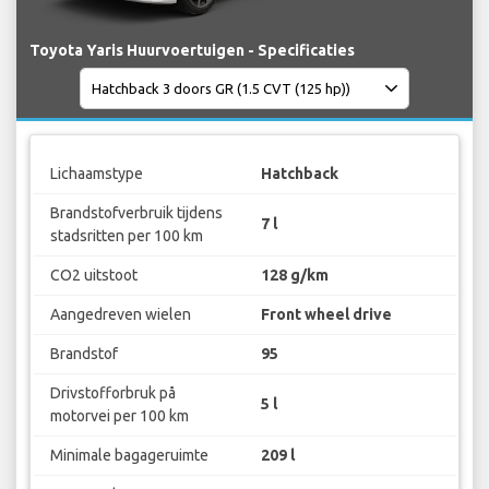
Toyota Yaris Huurvoertuigen - Specificaties
Lichaamstype
Hatchback
Brandstofverbruik tijdens
7 l
stadsritten per 100 km
CO2 uitstoot
128 g/km
Aangedreven wielen
Front wheel drive
Brandstof
95
Drivstofforbruk på
5 l
motorvei per 100 km
Minimale bagageruimte
209 l