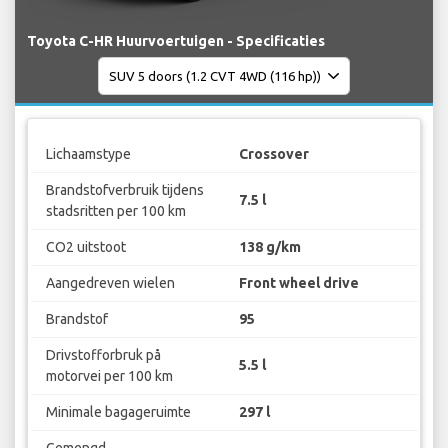
Toyota C-HR Huurvoertuigen - Specificaties
Lichaamstype
Crossover
Brandstofverbruik tijdens
7.5 l
stadsritten per 100 km
CO2 uitstoot
138 g/km
Aangedreven wielen
Front wheel drive
Brandstof
95
Drivstofforbruk på
5.5 l
motorvei per 100 km
Minimale bagageruimte
297 l
Gemengd