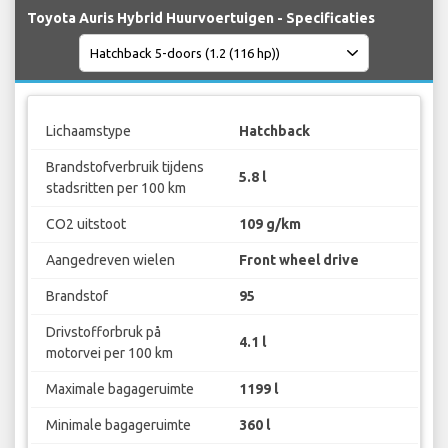
Toyota Auris Hybrid Huurvoertuigen - Specificaties
Lichaamstype
Hatchback
Brandstofverbruik tijdens
5.8 l
stadsritten per 100 km
CO2 uitstoot
109 g/km
Aangedreven wielen
Front wheel drive
Brandstof
95
Drivstofforbruk på
4.1 l
motorvei per 100 km
Maximale bagageruimte
1199 l
Minimale bagageruimte
360 l