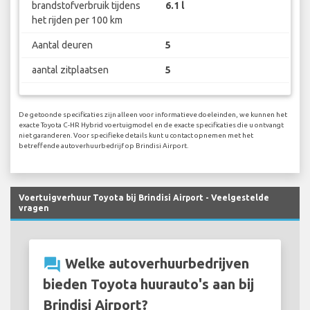
brandstofverbruik tijdens
6.1 l
het rijden per 100 km
Aantal deuren
5
aantal zitplaatsen
5
De getoonde specificaties zijn alleen voor informatieve doeleinden, we kunnen het
exacte Toyota C-HR Hybrid voertuigmodel en de exacte specificaties die u ontvangt
niet garanderen. Voor specifieke details kunt u contact opnemen met het
betreffende autoverhuurbedrijf op Brindisi Airport.
Voertuigverhuur Toyota bij Brindisi Airport - Veelgestelde
vragen
question_answer
Welke autoverhuurbedrijven
bieden Toyota huurauto's aan bij
Brindisi Airport?