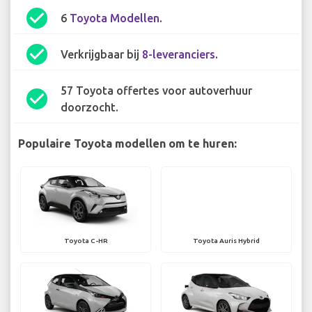
check_circle
6
Toyota Modellen
.
check_circle
Verkrijgbaar bij
8-leveranciers
.
57 Toyota offertes voor autoverhuur
check_circle
doorzocht.
Populaire Toyota modellen om te huren:
Toyota C-HR
Toyota Auris Hybrid