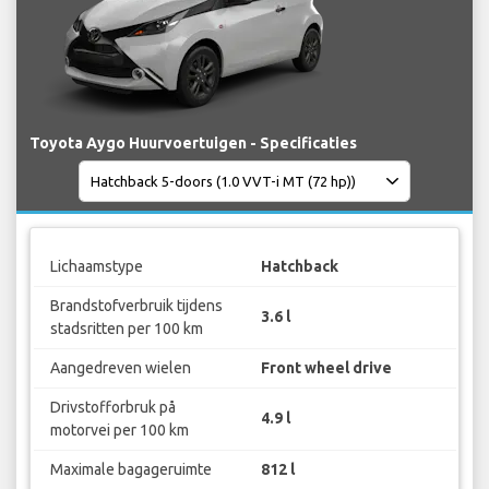
Toyota Aygo Huurvoertuigen - Specificaties
Lichaamstype
Hatchback
Brandstofverbruik tijdens
3.6 l
stadsritten per 100 km
Aangedreven wielen
Front wheel drive
Drivstofforbruk på
4.9 l
motorvei per 100 km
Maximale bagageruimte
812 l