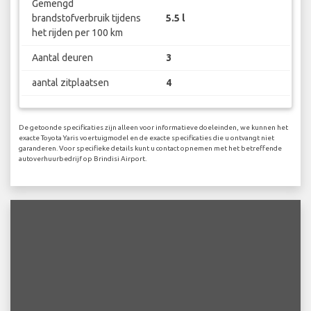
Gemengd
brandstofverbruik tijdens
5.5 l
het rijden per 100 km
Aantal deuren
3
aantal zitplaatsen
4
De getoonde specificaties zijn alleen voor informatieve doeleinden, we kunnen het
exacte Toyota Yaris voertuigmodel en de exacte specificaties die u ontvangt niet
garanderen. Voor specifieke details kunt u contact opnemen met het betreffende
autoverhuurbedrijf op Brindisi Airport.