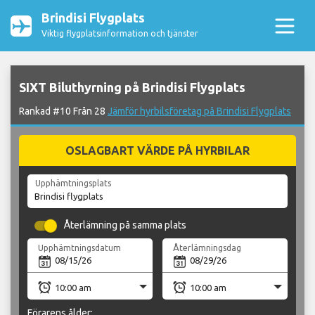
Brindisi Flygplats
Viktig flygplatsinformation och tjänster
SIXT Biluthyrning på Brindisi Flygplats
Rankad #10 Från 28
Jämför hyrbilsföretag på Brindisi Flygplats
OSLAGBART VÄRDE PÅ HYRBILAR
Upphämtningsplats
Återlämning på samma plats
Upphämtningsdatum
Återlämningsdag
Förarens ålder: