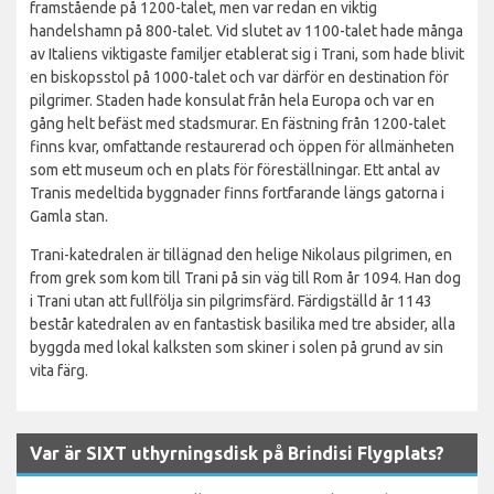
framstående på 1200-talet, men var redan en viktig
handelshamn på 800-talet. Vid slutet av 1100-talet hade många
av Italiens viktigaste familjer etablerat sig i Trani, som hade blivit
en biskopsstol på 1000-talet och var därför en destination för
pilgrimer. Staden hade konsulat från hela Europa och var en
gång helt befäst med stadsmurar. En fästning från 1200-talet
finns kvar, omfattande restaurerad och öppen för allmänheten
som ett museum och en plats för föreställningar. Ett antal av
Tranis medeltida byggnader finns fortfarande längs gatorna i
Gamla stan.
Trani-katedralen är tillägnad den helige Nikolaus pilgrimen, en
from grek som kom till Trani på sin väg till Rom år 1094. Han dog
i Trani utan att fullfölja sin pilgrimsfärd. Färdigställd år 1143
består katedralen av en fantastisk basilika med tre absider, alla
byggda med lokal kalksten som skiner i solen på grund av sin
vita färg.
Var är SIXT uthyrningsdisk på Brindisi Flygplats?