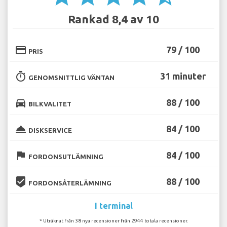
Rankad 8,4 av 10
credit_card
79 / 100
PRIS
timer
31 minuter
GENOMSNITTLIG VÄNTAN
directions_car
88 / 100
BILKVALITET
room_service
84 / 100
DISKSERVICE
flag
84 / 100
FORDONSUTLÄMNING
beenhere
88 / 100
FORDONSÅTERLÄMNING
I terminal
* Uträknat från 38 nya recensioner från 2944 totala recensioner.