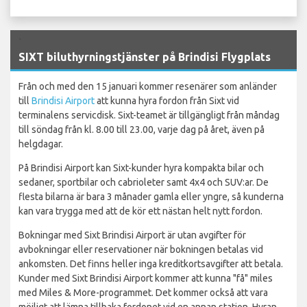
`
SIXT biluthyrningstjänster på Brindisi Flygplats
Från och med den 15 januari kommer resenärer som anländer
till
Brindisi Airport
att kunna hyra fordon från Sixt vid
terminalens servicdisk. Sixt-teamet är tillgängligt från måndag
till söndag från kl. 8.00 till 23.00, varje dag på året, även på
helgdagar.
På Brindisi Airport kan Sixt-kunder hyra kompakta bilar och
sedaner, sportbilar och cabrioleter samt 4x4 och SUV:ar. De
flesta bilarna är bara 3 månader gamla eller yngre, så kunderna
kan vara trygga med att de kör ett nästan helt nytt fordon.
Bokningar med Sixt Brindisi Airport är utan avgifter för
avbokningar eller reservationer när bokningen betalas vid
ankomsten. Det finns heller inga kreditkortsavgifter att betala.
Kunder med Sixt Brindisi Airport kommer att kunna "få" miles
med Miles & More-programmet. Det kommer också att vara
möjligt att lämna tillbaka fordonet vid en annan station. Hyran