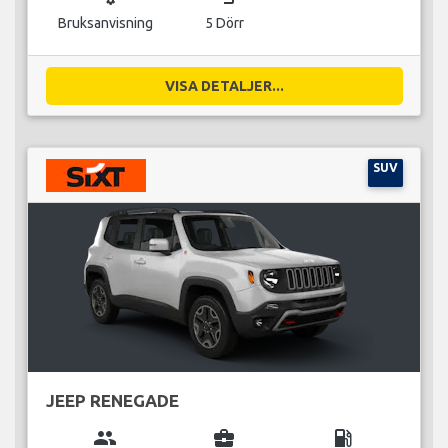
Bruksanvisning
5 Dörr
VISA DETALJER...
SUV
JEEP RENEGADE
group
business_center
local_gas_station