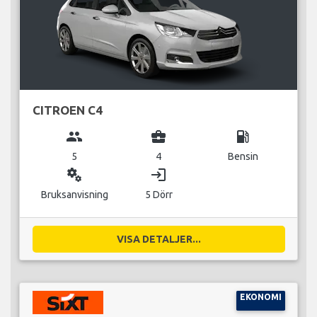
CITROEN C4
group
business_center
local_gas_station
5
4
Bensin
miscellaneous_services
login
Bruksanvisning
5 Dörr
VISA DETALJER...
EKONOMI