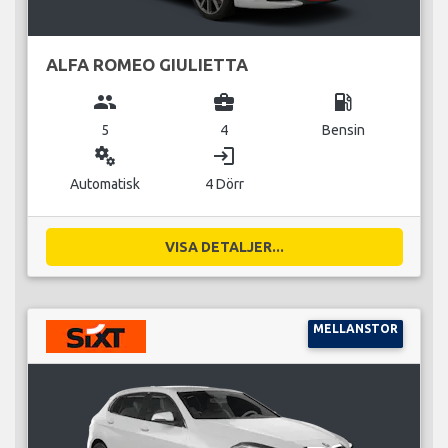
ALFA ROMEO GIULIETTA
group
business_center
local_gas_station
5
4
Bensin
miscellaneous_services
login
Automatisk
4 Dörr
VISA DETALJER...
MELLANSTOR