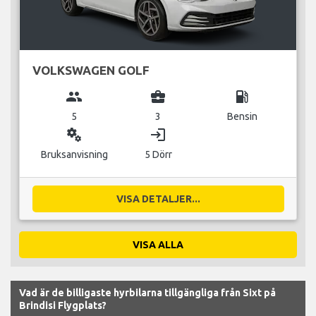
VOLKSWAGEN GOLF
group
business_center
local_gas_station
5
3
Bensin
miscellaneous_services
login
Bruksanvisning
5 Dörr
VISA DETALJER...
VISA ALLA
Vad är de billigaste hyrbilarna tillgängliga från Sixt på
Brindisi Flygplats?