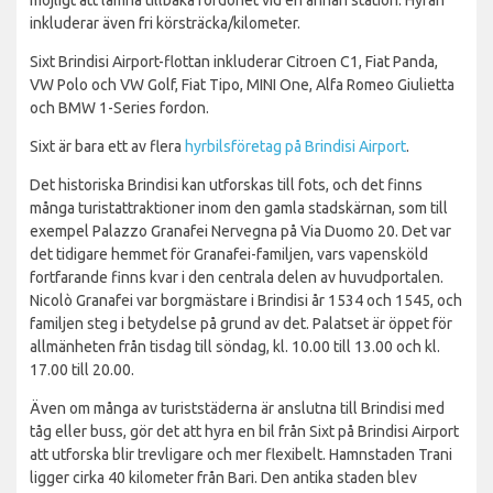
inkluderar även fri körsträcka/kilometer.
Sixt Brindisi Airport-flottan inkluderar Citroen C1, Fiat Panda,
VW Polo och VW Golf, Fiat Tipo, MINI One, Alfa Romeo Giulietta
och BMW 1-Series fordon.
Sixt är bara ett av flera
hyrbilsföretag på Brindisi Airport
.
Det historiska Brindisi kan utforskas till fots, och det finns
många turistattraktioner inom den gamla stadskärnan, som till
exempel Palazzo Granafei Nervegna på Via Duomo 20. Det var
det tidigare hemmet för Granafei-familjen, vars vapensköld
fortfarande finns kvar i den centrala delen av huvudportalen.
Nicolò Granafei var borgmästare i Brindisi år 1534 och 1545, och
familjen steg i betydelse på grund av det. Palatset är öppet för
allmänheten från tisdag till söndag, kl. 10.00 till 13.00 och kl.
17.00 till 20.00.
Även om många av turiststäderna är anslutna till Brindisi med
tåg eller buss, gör det att hyra en bil från Sixt på Brindisi Airport
att utforska blir trevligare och mer flexibelt. Hamnstaden Trani
ligger cirka 40 kilometer från Bari. Den antika staden blev