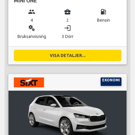
MINI ONE
group
business_center
local_gas_station
4
2
Bensin
miscellaneous_services
login
Bruksanvisning
3 Dörr
VISA DETALJER...
EKONOMI