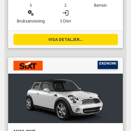
5
2
Bensin
miscellaneous_services
login
Bruksanvisning
5 Dörr
VISA DETALJER...
EKONOMI