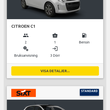
CITROEN C1
group
business_center
local_gas_station
2
1
Bensin
miscellaneous_services
login
Bruksanvisning
3 Dörr
VISA DETALJER...
STANDARD