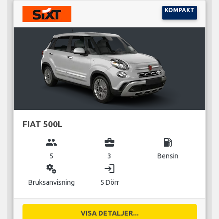
KOMPAKT
FIAT 500L
group
business_center
local_gas_station
5
3
Bensin
miscellaneous_services
login
Bruksanvisning
5 Dörr
VISA DETALJER...