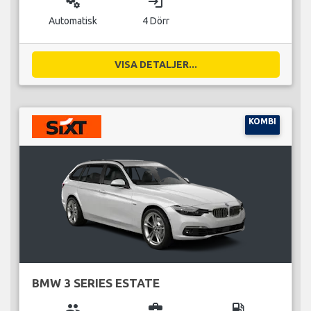
miscellaneous_services
login
Automatisk
4 Dörr
VISA DETALJER...
KOMBI
BMW 3 SERIES ESTATE
group
business_center
local_gas_station