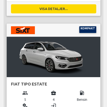
VISA DETALJER...
KOMPAKT
FIAT TIPO ESTATE
group
business_center
local_gas_station
5
4
Bensin
miscellaneous_services
login