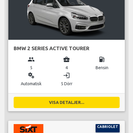
BMW 2 SERIES ACTIVE TOURER
group
business_center
local_gas_station
5
4
Bensin
miscellaneous_services
login
Automatisk
5 Dörr
VISA DETALJER...
CABRIOLET