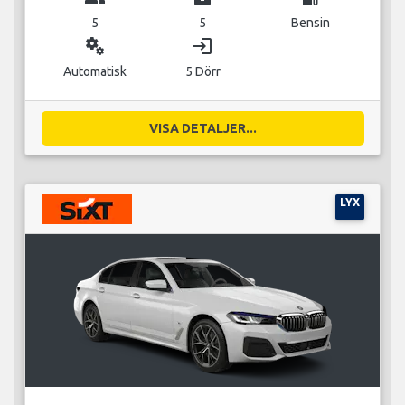
5
5
Bensin
miscellaneous_services
login
Automatisk
5 Dörr
VISA DETALJER...
LYX