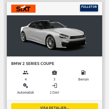
FULLSTOR
BMW 2 SERIES COUPE
group
business_center
local_gas_station
4
3
Bensin
miscellaneous_services
login
Automatisk
2 Dörr
VISA DETALJER...