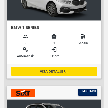
BMW 1 SERIES
group
business_center
local_gas_station
5
3
Bensin
miscellaneous_services
login
Automatisk
5 Dörr
VISA DETALJER...
STANDARD