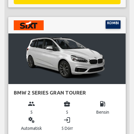
KOMBI
BMW 2 SERIES GRAN TOURER
group
business_center
local_gas_station
5
5
Bensin
miscellaneous_services
login
Automatisk
5 Dörr