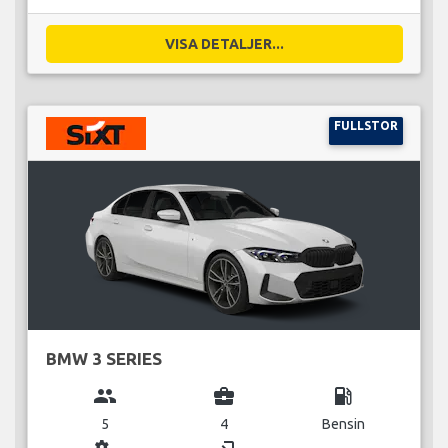
VISA DETALJER...
FULLSTOR
BMW 3 SERIES
group
business_center
local_gas_station
5
4
Bensin