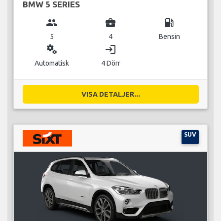
BMW 5 SERIES
group
business_center
local_gas_station
5
4
Bensin
miscellaneous_services
login
Automatisk
4 Dörr
VISA DETALJER...
SUV