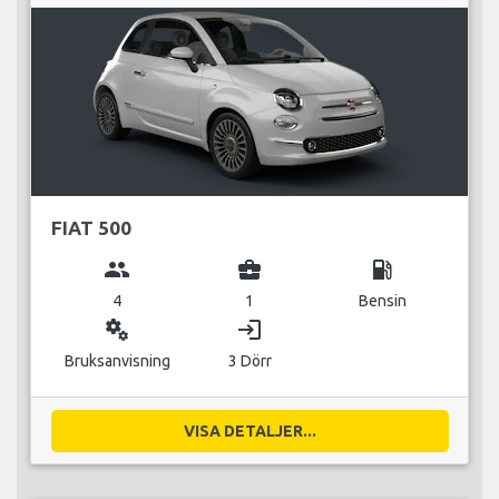
FIAT 500
group
business_center
local_gas_station
4
1
Bensin
miscellaneous_services
login
Bruksanvisning
3 Dörr
VISA DETALJER...