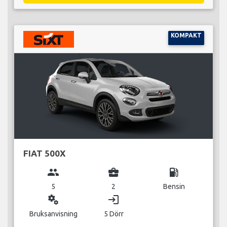
KOMPAKT
FIAT 500X
group
business_center
local_gas_station
5
2
Bensin
miscellaneous_services
login
Bruksanvisning
5 Dörr