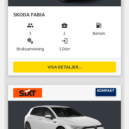
SKODA FABIA
group
business_center
local_gas_station
5
2
Bensin
miscellaneous_services
login
Bruksanvisning
5 Dörr
VISA DETALJER...
KOMPAKT