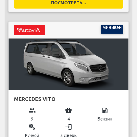
ПОСМОТРЕТЬ...
МИНИВЭН
MERCEDES VITO
group
business_center
local_gas_station
9
4
Бензин
miscellaneous_services
login
Ручной
5 Дверь