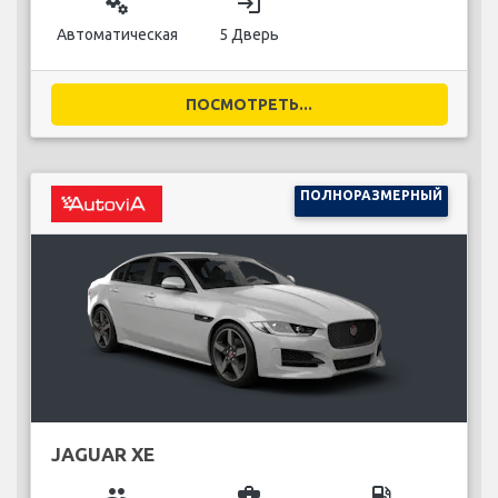
miscellaneous_services
login
Автоматическая
5 Дверь
ПОСМОТРЕТЬ...
ПОЛНОРАЗМЕРНЫЙ
JAGUAR XE
group
business_center
local_gas_station