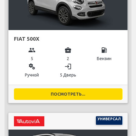
FIAT 500X
group
business_center
local_gas_station
5
2
Бензин
miscellaneous_services
login
Ручной
5 Дверь
ПОСМОТРЕТЬ...
УНИВЕРСАЛ