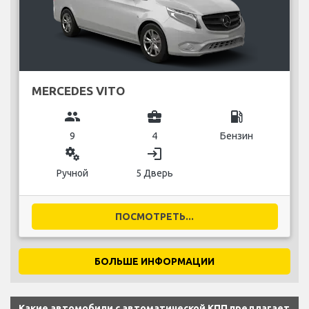
MERCEDES VITO
group
business_center
local_gas_station
9
4
Бензин
miscellaneous_services
login
Ручной
5 Дверь
ПОСМОТРЕТЬ...
БОЛЬШЕ ИНФОРМАЦИИ
Какие автомобили с автоматической КПП предлагает