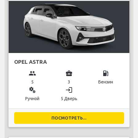
OPEL ASTRA
group
business_center
local_gas_station
5
3
Бензин
miscellaneous_services
login
Ручной
5 Дверь
ПОСМОТРЕТЬ...