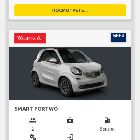
ПОСМОТРЕТЬ...
МИНИ
SMART FORTWO
group
business_center
local_gas_station
2
1
Бензин
miscellaneous_services
login