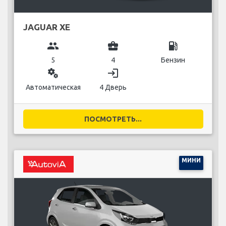
JAGUAR XE
group
business_center
local_gas_station
5
4
Бензин
miscellaneous_services
login
Автоматическая
4 Дверь
ПОСМОТРЕТЬ...
МИНИ