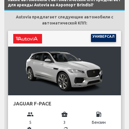
для аренды Autovia на Аэропорт Brindisi?
Autovia предлагает следующие автомобили с
автоматической КПП:
УНИВЕРСАЛ
JAGUAR F-PACE
group
business_center
local_gas_station
5
3
Бензин