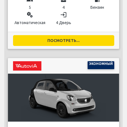
5
4
Бензин
miscellaneous_services
login
Автоматическая
4 Дверь
ПОСМОТРЕТЬ...
ЭКОНОМНЫЙ