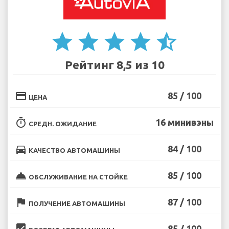
star
star
star
star
star_half
Рейтинг 8,5 из 10
credit_card
85 / 100
ЦЕНА
timer
16 минивэны
СРЕДН. ОЖИДАНИЕ
directions_car
84 / 100
КАЧЕСТВО АВТОМАШИНЫ
room_service
85 / 100
ОБСЛУЖИВАНИЕ НА СТОЙКЕ
flag
87 / 100
ПОЛУЧЕНИЕ АВТОМАШИНЫ
beenhere
85 / 100