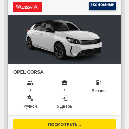
ЭКОНОМНЫЙ
OPEL CORSA
group
business_center
local_gas_station
5
2
Бензин
miscellaneous_services
login
Ручной
5 Дверь
ПОСМОТРЕТЬ...