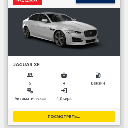
JAGUAR XE
group
business_center
local_gas_station
5
4
Бензин
miscellaneous_services
login
Автоматическая
4 Дверь
ПОСМОТРЕТЬ...