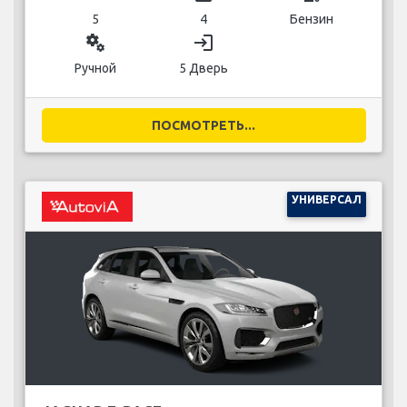
5
4
Бензин
miscellaneous_services
login
Ручной
5 Дверь
ПОСМОТРЕТЬ...
УНИВЕРСАЛ