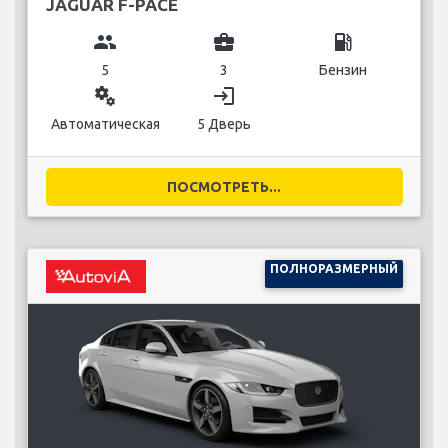
JAGUAR F-PACE
group
business_center
local_gas_station
5
3
Бензин
miscellaneous_services
login
Автоматическая
5 Дверь
ПОСМОТРЕТЬ...
ПОЛНОРАЗМЕРНЫЙ