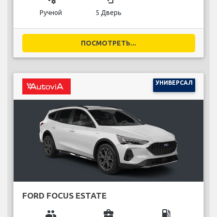
Ручной
5 Дверь
ПОСМОТРЕТЬ...
УНИВЕРСАЛ
FORD FOCUS ESTATE
group
business_center
local_gas_station