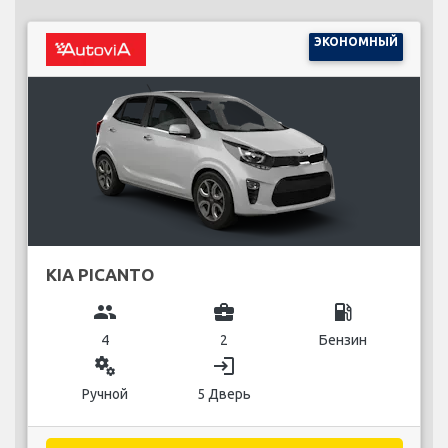
ЭКОНОМНЫЙ
KIA PICANTO
group
business_center
local_gas_station
4
2
Бензин
miscellaneous_services
login
Ручной
5 Дверь