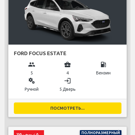
FORD FOCUS ESTATE
group
business_center
local_gas_station
5
4
Бензин
miscellaneous_services
login
Ручной
5 Дверь
ПОСМОТРЕТЬ...
ПОЛНОРАЗМЕРНЫЙ