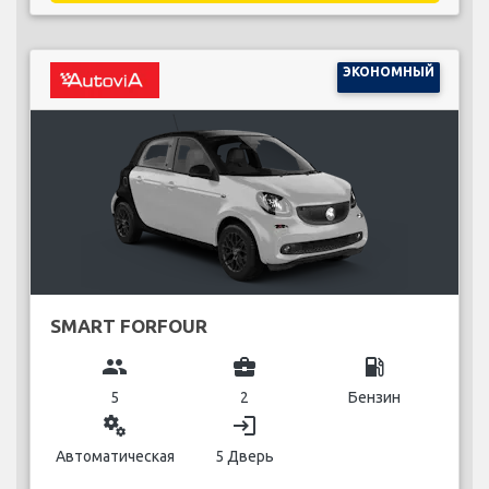
ЭКОНОМНЫЙ
SMART FORFOUR
group
business_center
local_gas_station
5
2
Бензин
miscellaneous_services
login
Автоматическая
5 Дверь