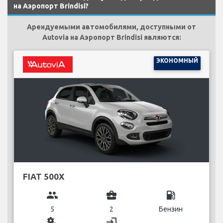
на Аэропорт Brindisi?
Арендуемыми автомобилями, доступными от
Autovia на Аэропорт Brindisi являются:
ЭКОНОМНЫЙ
FIAT 500X
group
business_center
local_gas_station
5
2
Бензин
miscellaneous_services
login