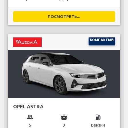
ПОСМОТРЕТЬ...
КОМПАКТЫЙ
OPEL ASTRA
group
business_center
local_gas_station
5
3
Бензин