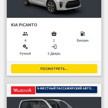
KIA PICANTO
group
business_center
local_gas_station
4
2
Бензин
miscellaneous_services
login
Ручной
5 Дверь
ПОСМОТРЕТЬ...
9-МЕСТНЫЙ ПАССАЖИРСКИЙ АВТОМОБИЛЬ