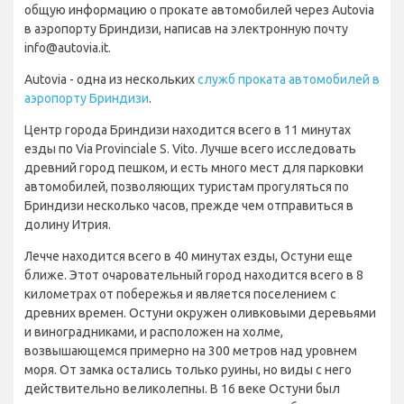
общую информацию о прокате автомобилей через Autovia
в аэропорту Бриндизи, написав на электронную почту
info@autovia.it.
Autovia - одна из нескольких
служб проката автомобилей в
аэропорту Бриндизи
.
Центр города Бриндизи находится всего в 11 минутах
езды по Via Provinciale S. Vito. Лучше всего исследовать
древний город пешком, и есть много мест для парковки
автомобилей, позволяющих туристам прогуляться по
Бриндизи несколько часов, прежде чем отправиться в
долину Итрия.
Лечче находится всего в 40 минутах езды, Остуни еще
ближе. Этот очаровательный город находится всего в 8
километрах от побережья и является поселением с
древних времен. Остуни окружен оливковыми деревьями
и виноградниками, и расположен на холме,
возвышающемся примерно на 300 метров над уровнем
моря. От замка остались только руины, но виды с него
действительно великолепны. В 16 веке Остуни был