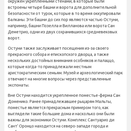
окружен укрепленными стенами, в которые были
встроены четыре башни и ворота для дополнительной
безопасности от турок, которые в то время оккупировали
Балканы. Эти башни до сих пор являются частью Остуни,
например, башни Позелла и Вилланова или ворота Сан
Деметрио, одни из двух сохранившихся средневековых
ворот.
Остуни также заслуживает посещения из-за своего
прекрасного собора и епископского дворца, а также
нескольких достойных внимания особняков и палаццо,
которые когда-то принадлежали местным
аристократическим семьям. Музей и археологический парк
отвечают на многие вопросы через представленные
экспонаты.
Вне Остуни находится укрепленное поместье-ферма Сан
Доменико. Ранее принадлежавшее рыцарям Мальты,
поместье является прекрасным примером того, как
выглядели такие большие дома и насколько они были
важны для экономики Остуни. Комплекс Сантуарио ди
Сант' Оронцо находится на северо-западе города и