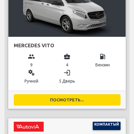
MERCEDES VITO
group
business_center
local_gas_station
9
4
Бензин
miscellaneous_services
login
Ручной
5 Дверь
ПОСМОТРЕТЬ...
КОМПАКТЫЙ