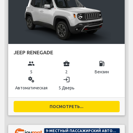
JEEP RENEGADE
group
business_center
local_gas_station
5
2
Бензин
miscellaneous_services
login
Автоматическая
5 Дверь
ПОСМОТРЕТЬ...
9-МЕСТНЫЙ ПАССАЖИРСКИЙ АВТОМОБИЛЬ