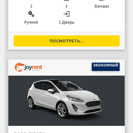
5
3
Бензин
miscellaneous_services
login
Ручной
5 Дверь
ПОСМОТРЕТЬ...
ЭКОНОМНЫЙ