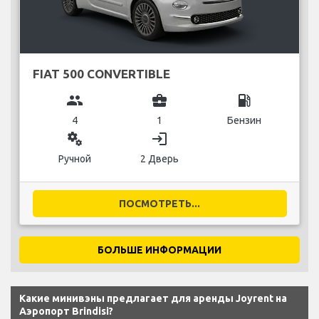
FIAT 500 CONVERTIBLE
group
business_center
local_gas_station
4
1
Бензин
miscellaneous_services
login
Ручной
2 Дверь
ПОСМОТРЕТЬ...
БОЛЬШЕ ИНФОРМАЦИИ
Какие минивэны предлагает для аренды Joyrent на
Аэропорт Brindisi?