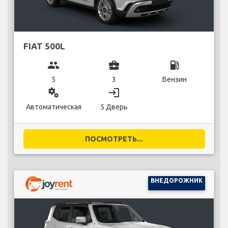
FIAT 500L
group
business_center
local_gas_station
5
3
Бензин
miscellaneous_services
login
Автоматическая
5 Дверь
ПОСМОТРЕТЬ...
ВНЕДОРОЖНИК