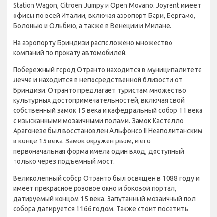
Station Wagon, Citroen Jumpy и Open Movano. Joyrent имеет
офисы по всей Италии, включая аэропорт Бари, Бергамо,
Болонью и Ольбию, а также в Венеции и Милане.
На аэропорту Бриндизи расположено множество
компаний по прокату автомобилей.
Побережный город Отранто находится в муниципалитете
Лечче и находится в непосредственной близости от
Бриндизи. Отранто предлагает туристам множество
культурных достопримечательностей, включая свой
собственный замок 15 века и кафедральный собор 11 века
с изысканными мозаичными полами. Замок Кастелло
Арагонезе был восстановлен Альфонсо II Неаполитанским
в конце 15 века. Замок окружен рвом, и его
первоначальная форма имела один вход, доступный
только через подъемный мост.
Великолепный собор Отранто был освящен в 1088 году и
имеет прекрасное розовое окно и боковой портал,
датируемый концом 15 века. Запутанный мозаичный пол
собора датируется 1166 годом. Также стоит посетить