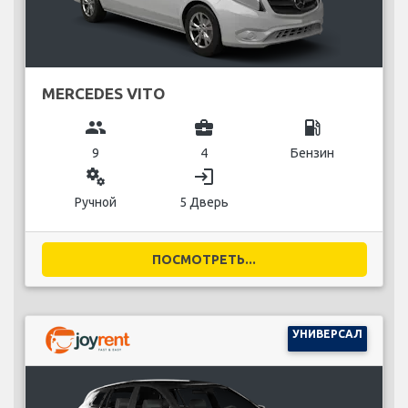
MERCEDES VITO
group
business_center
local_gas_station
9
4
Бензин
miscellaneous_services
login
Ручной
5 Дверь
ПОСМОТРЕТЬ...
УНИВЕРСАЛ