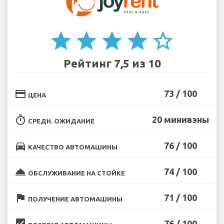
star
star
star
star
star_border
Рейтинг 7,5 из 10
credit_card
73 / 100
ЦЕНА
timer
20 минивэны
СРЕДН. ОЖИДАНИЕ
directions_car
76 / 100
КАЧЕСТВО АВТОМАШИНЫ
room_service
74 / 100
ОБСЛУЖИВАНИЕ НА СТОЙКЕ
flag
71 / 100
ПОЛУЧЕНИЕ АВТОМАШИНЫ
beenhere
76 / 100