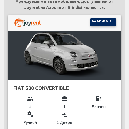
Арендуемыми автомобилями, доступными от
Joyrent на Аэропорт Brindisi являются:
КАБРИОЛЕТ
FIAT 500 CONVERTIBLE
group
business_center
local_gas_station
4
1
Бензин
miscellaneous_services
login
Ручной
2 Дверь