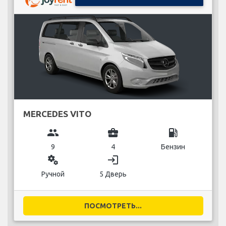
MERCEDES VITO
group
business_center
local_gas_station
9
4
Бензин
miscellaneous_services
login
Ручной
5 Дверь
ПОСМОТРЕТЬ...