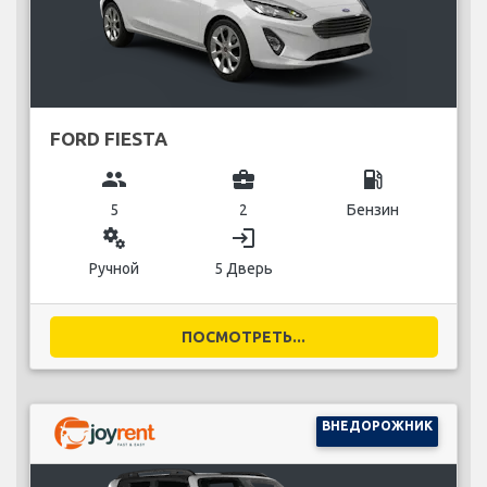
FORD FIESTA
group
business_center
local_gas_station
5
2
Бензин
miscellaneous_services
login
Ручной
5 Дверь
ПОСМОТРЕТЬ...
ВНЕДОРОЖНИК