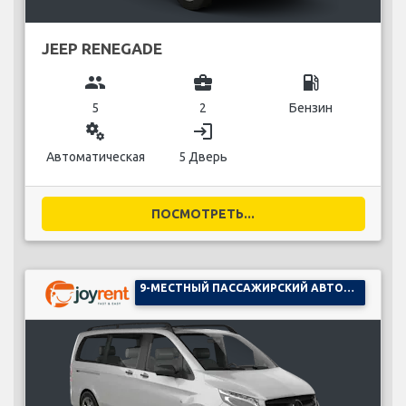
JEEP RENEGADE
group
business_center
local_gas_station
5
2
Бензин
miscellaneous_services
login
Автоматическая
5 Дверь
ПОСМОТРЕТЬ...
9-МЕСТНЫЙ ПАССАЖИРСКИЙ АВТОМОБИЛЬ