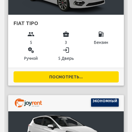
FIAT TIPO
group
business_center
local_gas_station
5
3
Бензин
miscellaneous_services
login
Ручной
5 Дверь
ПОСМОТРЕТЬ...
ЭКОНОМНЫЙ