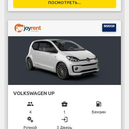
ПОСМОТРЕТЬ...
МИНИ
VOLKSWAGEN UP
group
business_center
local_gas_station
4
1
Бензин
miscellaneous_services
login
Ручной
3 Дверь