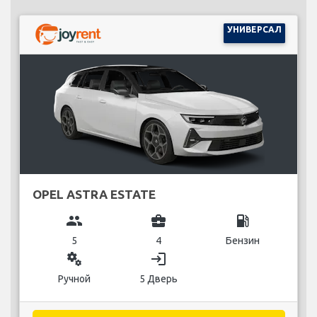
УНИВЕРСАЛ
OPEL ASTRA ESTATE
group
business_center
local_gas_station
5
4
Бензин
miscellaneous_services
login
Ручной
5 Дверь