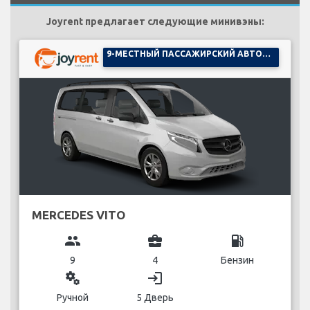
Joyrent предлагает следующие минивэны:
9-МЕСТНЫЙ ПАССАЖИРСКИЙ АВТОМОБИЛЬ
MERCEDES VITO
group
business_center
local_gas_station
9
4
Бензин
miscellaneous_services
login
Ручной
5 Дверь