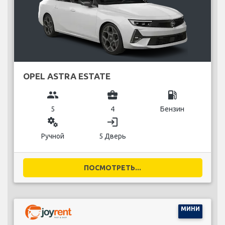
OPEL ASTRA ESTATE
group
business_center
local_gas_station
5
4
Бензин
miscellaneous_services
login
Ручной
5 Дверь
ПОСМОТРЕТЬ...
МИНИ