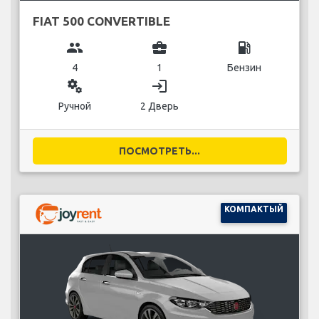
FIAT 500 CONVERTIBLE
group
business_center
local_gas_station
4
1
Бензин
miscellaneous_services
login
Ручной
2 Дверь
ПОСМОТРЕТЬ...
КОМПАКТЫЙ