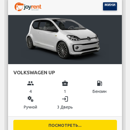
МИНИ
VOLKSWAGEN UP
group
business_center
local_gas_station
4
1
Бензин
miscellaneous_services
login
Ручной
3 Дверь
ПОСМОТРЕТЬ...