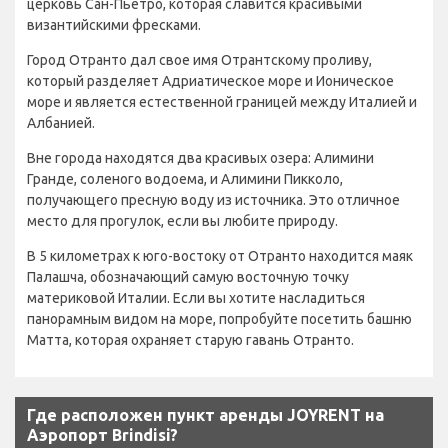
церковь Сан-Пьетро, которая славится красивыми
византийскими фресками.
Город Отранто дал свое имя Отрантскому проливу,
который разделяет Адриатическое море и Ионическое
море и является естественной границей между Италией и
Албанией.
Вне города находятся два красивых озера: Алимини
Гранде, соленого водоема, и Алимини Пикколо,
получающего пресную воду из источника. Это отличное
место для прогулок, если вы любите природу.
В 5 километрах к юго-востоку от Отранто находится маяк
Палашча, обозначающий самую восточную точку
материковой Италии. Если вы хотите насладиться
панорамным видом на море, попробуйте посетить башню
Матта, которая охраняет старую гавань Отранто.
Где расположен пункт аренды JOYRENT на
Аэропорт Brindisi?