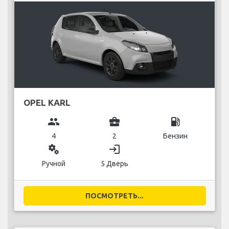
OPEL KARL
group
business_center
local_gas_station
4
2
Бензин
miscellaneous_services
login
Ручной
5 Дверь
ПОСМОТРЕТЬ...