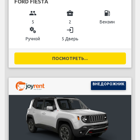
FORD FIESTA
group
business_center
local_gas_station
5
2
Бензин
miscellaneous_services
login
Ручной
5 Дверь
ПОСМОТРЕТЬ...
ВНЕДОРОЖНИК