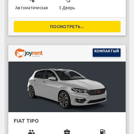
Автоматическая
5 Дверь
ПОСМОТРЕТЬ...
КОМПАКТЫЙ
FIAT TIPO
group
business_center
local_gas_station