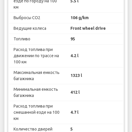
езде по городу на 100
5.5 l
км
Выбросы CO2
106 g/km
Ведущие колеса
Front wheel drive
Топливо
95
Расход топлива при
движении по трассе на
4.2 l
100 км
Максимальная емкость
1323 l
багажника
Минимальная емкость
412 l
багажника
Расход топлива при
смешанной езде на 100
4.7 l
км
Количество дверей
5