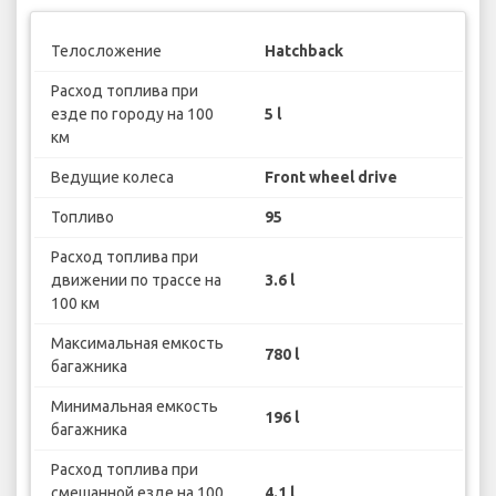
Телосложение
Hatchback
Расход топлива при
езде по городу на 100
5 l
км
Ведущие колеса
Front wheel drive
Топливо
95
Расход топлива при
движении по трассе на
3.6 l
100 км
Максимальная емкость
780 l
багажника
Минимальная емкость
196 l
багажника
Расход топлива при
смешанной езде на 100
4.1 l