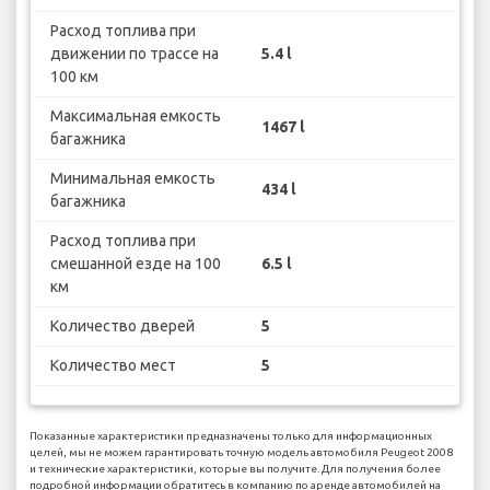
Расход топлива при
движении по трассе на
5.4 l
100 км
Максимальная емкость
1467 l
багажника
Минимальная емкость
434 l
багажника
Расход топлива при
смешанной езде на 100
6.5 l
км
Количество дверей
5
Количество мест
5
Показанные характеристики предназначены только для информационных
целей, мы не можем гарантировать точную модель автомобиля Peugeot 2008
и технические характеристики, которые вы получите. Для получения более
подробной информации обратитесь в компанию по аренде автомобилей на