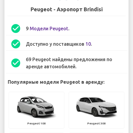
Peugeot - Аэропорт Brindisi
check_circle
9
Модели Peugeot
.
check_circle
Доступно у поставщиков
10
.
69 Peugeot найдены предложения по
check_circle
аренде автомобилей.
Популярные модели Peugeot в аренду:
Peugeot 108
Peugeot 308