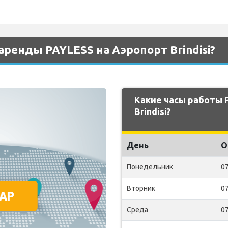
аренды PAYLESS на Аэропорт Brindisi?
Какие часы работы 
Brindisi?
День
О
Понедельник
07
Вторник
07
Среда
07