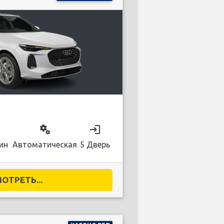
on
miscellaneous_services
login
ин
Автоматическая
5 Дверь
ОТРЕТЬ...