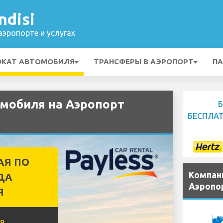
ndisi
эропорте и услугах
ОКАТ АВТОМОБИЛЯ
ТРАНСФЕРЫ В АЭРОПОРТ
ПА
мобиля на Аэропорт
БЕСПЛА
АЯ ПО
Компан
ДА
Аэропор
Я
я