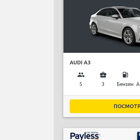
AUDI A3
group
business_center
local_gas_station
5
3
Бензин
А
ПОСМОТРЕ