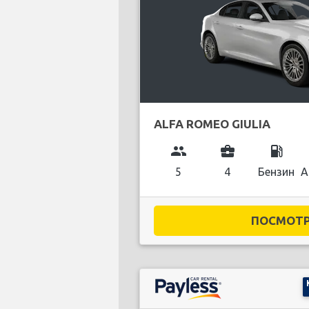
ALFA ROMEO GIULIA
group
business_center
local_gas_station
5
4
Бензин
А
ПОСМОТРЕ