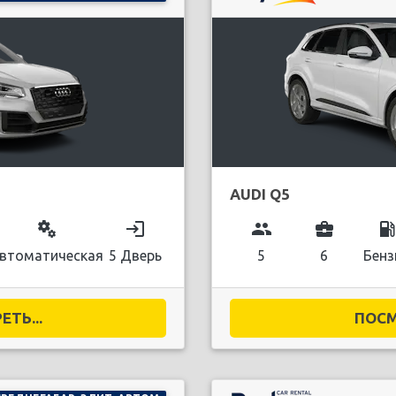
AUDI Q5
miscellaneous_services
login
group
business_center
local_gas_stati
втоматическая
5 Дверь
5
6
Бенз
ТЬ...
ПОСМ