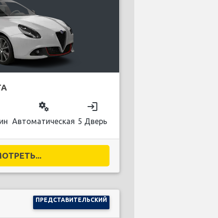
TA
on
miscellaneous_services
login
ин
Автоматическая
5 Дверь
ОТРЕТЬ...
ПРЕДСТАВИТЕЛЬСКИЙ