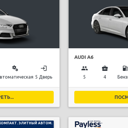
AUDI A6
miscellaneous_services
login
group
business_center
local_gas_stati
втоматическая
5 Дверь
5
4
Бенз
ТЬ...
ПОСМ
КОМПАКТ. ЭЛИТНЫЙ АВТОМ.