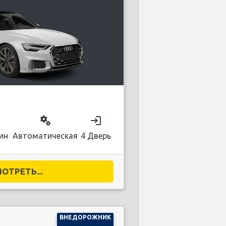
on
miscellaneous_services
login
ин
Автоматическая
4 Дверь
ОТРЕТЬ...
ВНЕДОРОЖНИК