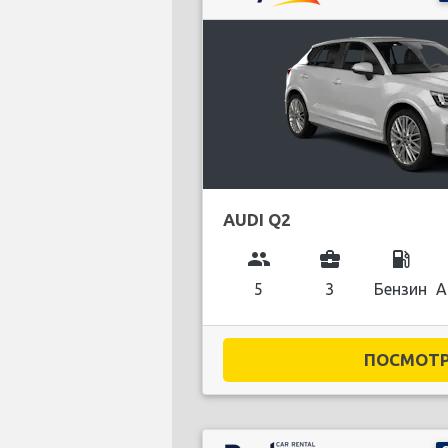
AUDI Q2
group
business_center
local_gas_station
5
3
Бензин
А
ПОСМОТРЕ