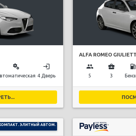
ALFA ROMEO GIULIET
miscellaneous_services
login
group
business_center
local_gas_stati
втоматическая
4 Дверь
5
3
Бенз
ТЬ...
ПОСМ
КОМПАКТ. ЭЛИТНЫЙ АВТОМ.