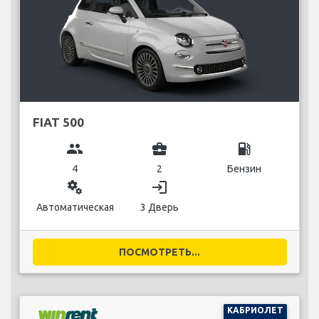
FIAT 500
group
business_center
local_gas_station
4
2
Бензин
miscellaneous_services
login
Автоматическая
3 Дверь
ПОСМОТРЕТЬ...
КАБРИОЛЕТ