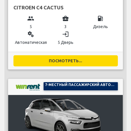
CITROEN C4 CACTUS
group
business_center
local_gas_station
5
3
Дизель
miscellaneous_services
login
Автоматическая
5 Дверь
ПОСМОТРЕТЬ...
7-МЕСТНЫЙ ПАССАЖИРСКИЙ АВТОМОБИЛЬ