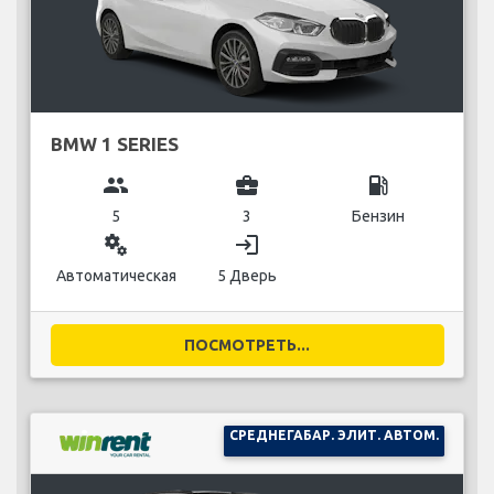
BMW 1 SERIES
group
business_center
local_gas_station
5
3
Бензин
miscellaneous_services
login
Автоматическая
5 Дверь
ПОСМОТРЕТЬ...
СРЕДНЕГАБАР. ЭЛИТ. АВТОМ.