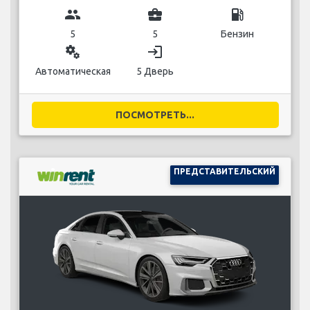
group
business_center
local_gas_station
5
5
Бензин
miscellaneous_services
login
Автоматическая
5 Дверь
ПОСМОТРЕТЬ...
ПРЕДСТАВИТЕЛЬСКИЙ