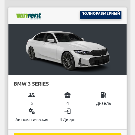
ПОЛНОРАЗМЕРНЫЙ
BMW 3 SERIES
group
business_center
local_gas_station
5
4
Дизель
miscellaneous_services
login
Автоматическая
4 Дверь