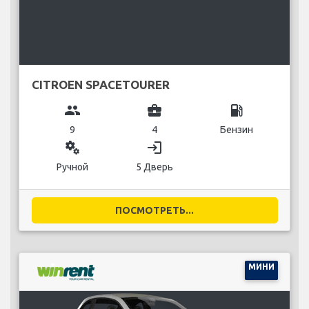
CITROEN SPACETOURER
group
business_center
local_gas_station
9
4
Бензин
miscellaneous_services
login
Ручной
5 Дверь
ПОСМОТРЕТЬ...
МИНИ