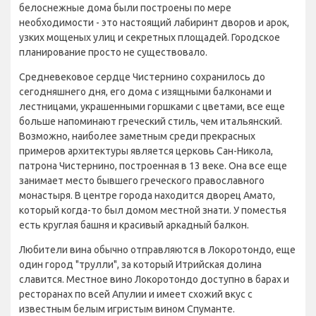
белоснежные дома были построены по мере
необходимости - это настоящий лабиринт дворов и арок,
узких мощеных улиц и секретных площадей. Городское
планирование просто не существовало.
Средневековое сердце Чистернино сохранилось до
сегодняшнего дня, его дома с изящными балконами и
лестницами, украшенными горшками с цветами, все еще
больше напоминают греческий стиль, чем итальянский.
Возможно, наиболее заметным среди прекрасных
примеров архитектуры является церковь Сан-Никола,
патрона Чистернино, построенная в 13 веке. Она все еще
занимает место бывшего греческого православного
монастыря. В центре города находится дворец Амато,
который когда-то был домом местной знати. У поместья
есть круглая башня и красивый аркадный балкон.
Любители вина обычно отправляются в Локоротондо, еще
один город "трулли", за который Итрийская долина
славится. Местное вино Локоротондо доступно в барах и
ресторанах по всей Апулии и имеет схожий вкус с
известным белым игристым вином Спуманте.