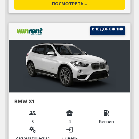
ПОСМОТРЕТЬ...
ВНЕДОРОЖНИК
BMW X1
group
business_center
local_gas_station
5
4
Бензин
miscellaneous_services
login
Автоматическая
5 Дверь