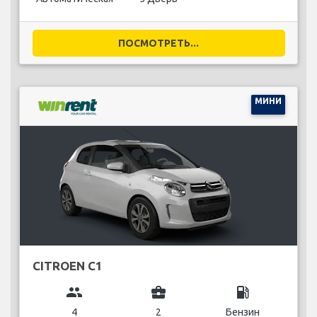
ПОСМОТРЕТЬ...
МИНИ
CITROEN C1
group
business_center
local_gas_station
4
2
Бензин