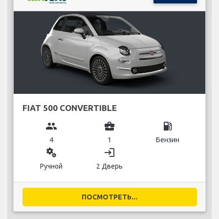
FIAT 500 CONVERTIBLE
group
business_center
local_gas_station
4
1
Бензин
miscellaneous_services
login
Ручной
2 Дверь
ПОСМОТРЕТЬ...