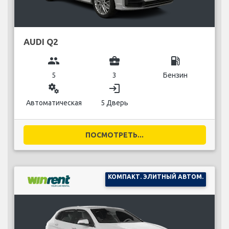
AUDI Q2
group
business_center
local_gas_station
5
3
Бензин
miscellaneous_services
login
Автоматическая
5 Дверь
ПОСМОТРЕТЬ...
КОМПАКТ. ЭЛИТНЫЙ АВТОМ.