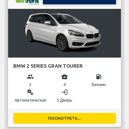
BMW 2 SERIES GRAN TOURER
group
business_center
local_gas_station
5
4
Бензин
miscellaneous_services
login
Автоматическая
5 Дверь
ПОСМОТРЕТЬ...