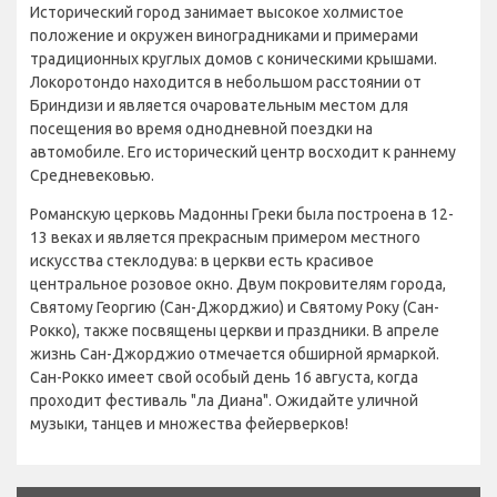
Исторический город занимает высокое холмистое
положение и окружен виноградниками и примерами
традиционных круглых домов с коническими крышами.
Локоротондо находится в небольшом расстоянии от
Бриндизи и является очаровательным местом для
посещения во время однодневной поездки на
автомобиле. Его исторический центр восходит к раннему
Средневековью.
Романскую церковь Мадонны Греки была построена в 12-
13 веках и является прекрасным примером местного
искусства стеклодува: в церкви есть красивое
центральное розовое окно. Двум покровителям города,
Святому Георгию (Сан-Джорджио) и Святому Року (Сан-
Рокко), также посвящены церкви и праздники. В апреле
жизнь Сан-Джорджио отмечается обширной ярмаркой.
Сан-Рокко имеет свой особый день 16 августа, когда
проходит фестиваль "ла Диана". Ожидайте уличной
музыки, танцев и множества фейерверков!