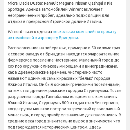
Micra, Dacia Duster, Renault Megane, Nissan Qashqai и Kia
Sportage. Аренда автомобилей Winrent включает
неограниченный пробег, идеально подходящий для
отдыха в прекрасной Итрийской долине Италии.
Winrent - всего одна из
нескольких компаний по прокату
автомобилей в аэропорту Бриндизи
.
Расположенное на побережье, примерно в 50 километрах
к северо-западу от Бриндизи, находится очаровательное
фермерское поселение Чистернино. Маленький город до
сих пор окружен оливковыми рощами и виноградниками,
как в древнеримские времена. Чистернино часто
называют одним из самых красивых "белых" городов
Южной Италии. Он был основан греческими поселенцами,
затем стал древним римским городом Стурниумом. После
разрушения города Ганнибалом во время его кампании в
Южной Италии, Стурниум в 800-х годах стал Чистернино,
когда группа монахов построила греческий православный
монастырь, и город приобрел значение для паломников. В
средние века город значительно вырос в значимости, что
подтверждается историческим центром. Здесь