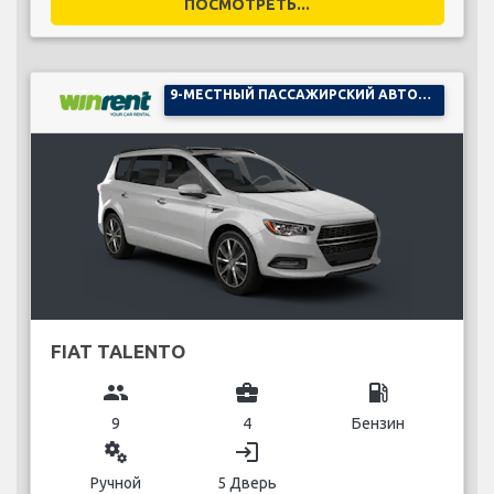
ПОСМОТРЕТЬ...
9-МЕСТНЫЙ ПАССАЖИРСКИЙ АВТОМОБИЛЬ
FIAT TALENTO
group
business_center
local_gas_station
9
4
Бензин
miscellaneous_services
login
Ручной
5 Дверь