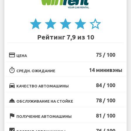
star
star
star
star
star_border
Рейтинг 7,9 из 10
credit_card
75 / 100
ЦЕНА
timer
14 минивэны
СРЕДН. ОЖИДАНИЕ
directions_car
84 / 100
КАЧЕСТВО АВТОМАШИНЫ
room_service
78 / 100
ОБСЛУЖИВАНИЕ НА СТОЙКЕ
flag
81 / 100
ПОЛУЧЕНИЕ АВТОМАШИНЫ
beenhere
76 / 100