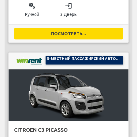
miscellaneous_services
login
Ручной
3 Дверь
ПОСМОТРЕТЬ...
5-МЕСТНЫЙ ПАССАЖИРСКИЙ АВТОМОБИЛЬ
CITROEN C3 PICASSO