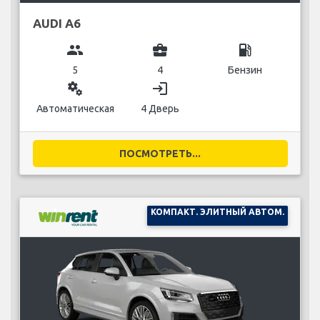
AUDI A6
group
business_center
local_gas_station
5
4
Бензин
miscellaneous_services
login
Автоматическая
4 Дверь
ПОСМОТРЕТЬ...
КОМПАКТ. ЭЛИТНЫЙ АВТОМ.