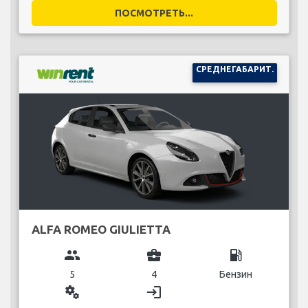
ПОСМОТРЕТЬ...
СРЕДНЕГАБАРИТ.
ALFA ROMEO GIULIETTA
group
business_center
local_gas_station
5
4
Бензин
miscellaneous_services
login