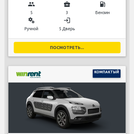
group
business_center
local_gas_station
5
3
Бензин
miscellaneous_services
login
Ручной
5 Дверь
ПОСМОТРЕТЬ...
КОМПАКТЫЙ