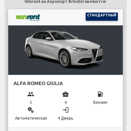
Winrent на Аэропорт Brindisi являются:
СТАНДАРТНЫЙ
ALFA ROMEO GIULIA
group
business_center
local_gas_station
5
4
Бензин
miscellaneous_services
login
Автоматическая
4 Дверь