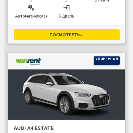
miscellaneous_services
login
Автоматическая
5 Дверь
ПОСМОТРЕТЬ...
УНИВЕРСАЛ
AUDI A4 ESTATE