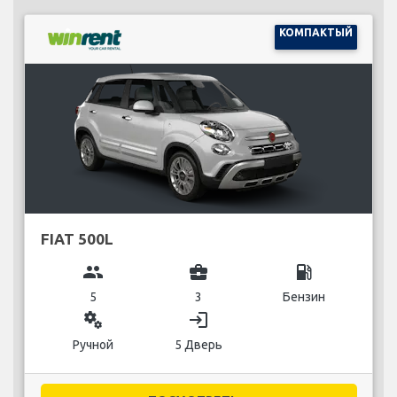
КОМПАКТЫЙ
FIAT 500L
group
business_center
local_gas_station
5
3
Бензин
miscellaneous_services
login
Ручной
5 Дверь