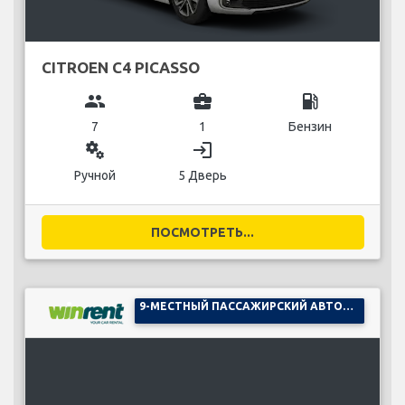
CITROEN C4 PICASSO
group
business_center
local_gas_station
7
1
Бензин
miscellaneous_services
login
Ручной
5 Дверь
ПОСМОТРЕТЬ...
9-МЕСТНЫЙ ПАССАЖИРСКИЙ АВТОМОБИЛЬ